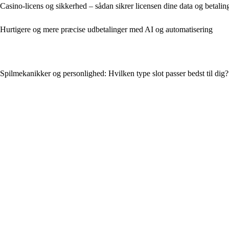
Casino-licens og sikkerhed – sådan sikrer licensen dine data og betalin
Hurtigere og mere præcise udbetalinger med AI og automatisering
Spilmekanikker og personlighed: Hvilken type slot passer bedst til dig?