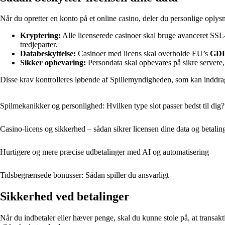
Når du opretter en konto på et online casino, deler du personlige oply
Kryptering:
Alle licenserede casinoer skal bruge avanceret SSL-
tredjeparter.
Databeskyttelse:
Casinoer med licens skal overholde EU’s
GDP
Sikker opbevaring:
Persondata skal opbevares på sikre servere
Disse krav kontrolleres løbende af Spillemyndigheden, som kan inddrage 
Spilmekanikker og personlighed: Hvilken type slot passer bedst til dig?
Casino-licens og sikkerhed – sådan sikrer licensen dine data og betalin
Hurtigere og mere præcise udbetalinger med AI og automatisering
Tidsbegrænsede bonusser: Sådan spiller du ansvarligt
Sikkerhed ved betalinger
Når du indbetaler eller hæver penge, skal du kunne stole på, at transakti