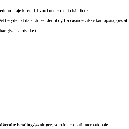
derne høje krav til, hvordan disse data håndteres.
 betyder, at data, du sender til og fra casinoet, ikke kan opsnappes af
har givet samtykke til.
dkendte betalingsløsninger
, som lever op til internationale