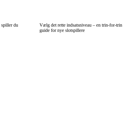
spiller du
Vælg det rette indsatsniveau – en trin-for-trin
guide for nye slotspillere