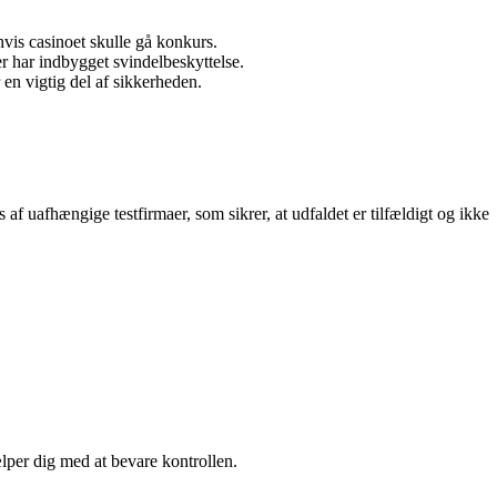
hvis casinoet skulle gå konkurs.
 har indbygget svindelbeskyttelse.
 en vigtig del af sikkerheden.
 af uafhængige testfirmaer, som sikrer, at udfaldet er tilfældigt og ikke
jælper dig med at bevare kontrollen.