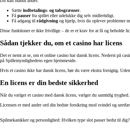
Du kan blandt andet:
Sætte
indbetalings- og tabsgrænser
.
Få
pauser
fra spillet eller udelukke dig selv midlertidigt.
Få adgang til
rådgivning
og hjælp, hvis du oplever problemer m
Disse funktioner er ikke frivillige – de er et krav for at få og beholde li
Sådan tjekker du, om et casino har licens
Det er nemt at se, om et online casino har dansk licens. Nederst på ca
på Spillemyndighedens egen hjemmeside.
Hvis et casino ikke har dansk licens, bør du være ekstra forsigtig. Uden 
En licens er din bedste sikkerhed
Når du vælger et casino med dansk licens, vælger du samtidig tryghed. Du
Licensen er med andre ord din bedste forsikring mod svindel og uretfærd
Spilmekanikker og personlighed: Hvilken type slot passer bedst til dig?