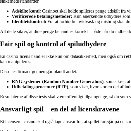
sikkerhedsstandarder.
Adskilte konti:
Casinoet skal holde spilleres penge adskilt fra v
Verificerede betalingsmetoder:
Kun anerkendte udbydere som Vi
Identitetskontrol:
For at forhindre hvidvask og misbrug skal du s
Alt dette sikrer, at dine penge behandles korrekt – både når du indbetal
Fair spil og kontrol af spiludbydere
En casino-licens handler ikke kun om datasikkerhed, men også om
ret
kan manipuleres.
Disse testfirmaer gennemgår blandt andet:
RNG-systemer (Random Number Generators)
, som sikrer, at
Udbetalingsprocenter (RTP)
, som viser, hvor stor en del af ind
Resultaterne af disse tests skal være offentligt tilgængelige, så du som spi
Ansvarligt spil – en del af licenskravene
Et licenseret casino skal også tage ansvar for, at spillet foregår på en 