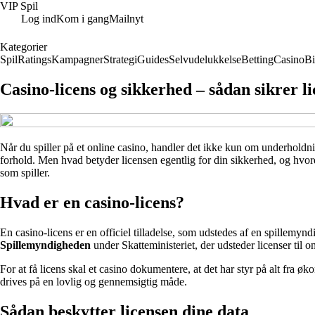
VIP Spil
Log ind
Kom i gang
Mailnyt
Kategorier
Spil
Ratings
Kampagner
Strategi
Guides
Selvudelukkelse
Betting
Casino
B
Casino-licens og sikkerhed – sådan sikrer l
Når du spiller på et online casino, handler det ikke kun om underholdnin
forhold. Men hvad betyder licensen egentlig for din sikkerhed, og hvord
som spiller.
Hvad er en casino-licens?
En casino-licens er en officiel tilladelse, som udstedes af en spillemyn
Spillemyndigheden
under Skatteministeriet, der udsteder licenser til on
For at få licens skal et casino dokumentere, at det har styr på alt fra øko
drives på en lovlig og gennemsigtig måde.
Sådan beskytter licensen dine data