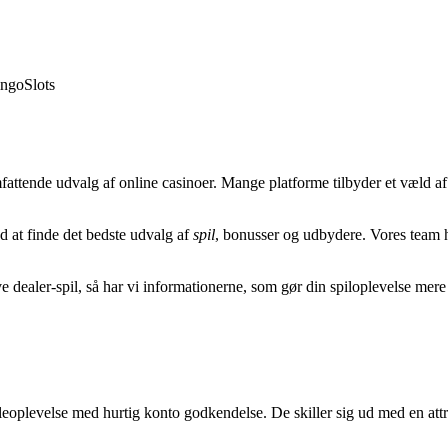
ingo
Slots
omfattende udvalg af online casinoer. Mange platforme tilbyder et væld a
d at finde det bedste udvalg af
spil
, bonusser og udbydere. Vores team h
e dealer-spil, så har vi informationerne, som gør din spiloplevelse mere
eoplevelse med hurtig konto godkendelse. De skiller sig ud med en attra