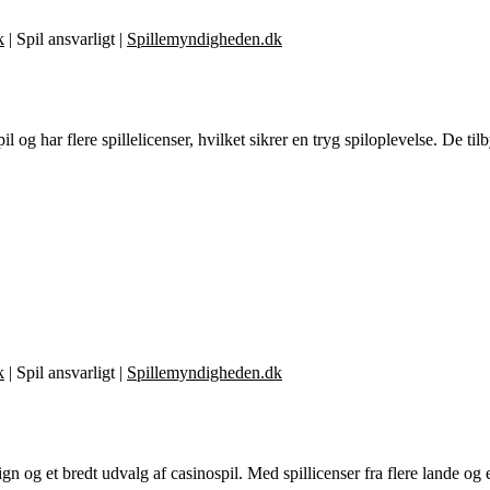
k
| Spil ansvarligt |
Spillemyndigheden.dk
og har flere spillelicenser, hvilket sikrer en tryg spiloplevelse. De tilb
k
| Spil ansvarligt |
Spillemyndigheden.dk
gn og et bredt udvalg af casinospil. Med spillicenser fra flere lande og