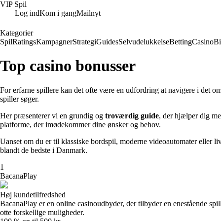
VIP Spil
Log ind
Kom i gang
Mailnyt
Kategorier
Spil
Ratings
Kampagner
Strategi
Guides
Selvudelukkelse
Betting
Casino
B
Top casino bonusser
For erfarne spillere kan det ofte være en udfordring at navigere i det 
spiller søger.
Her præsenterer vi en grundig og
troværdig guide
, der hjælper dig me
platforme, der imødekommer dine ønsker og behov.
Uanset om du er til klassiske bordspil, moderne videoautomater eller liv
blandt de bedste i Danmark.
1
BacanaPlay
Høj kundetilfredshed
BacanaPlay er en online casinoudbyder, der tilbyder en enestående spill
otte forskellige muligheder.