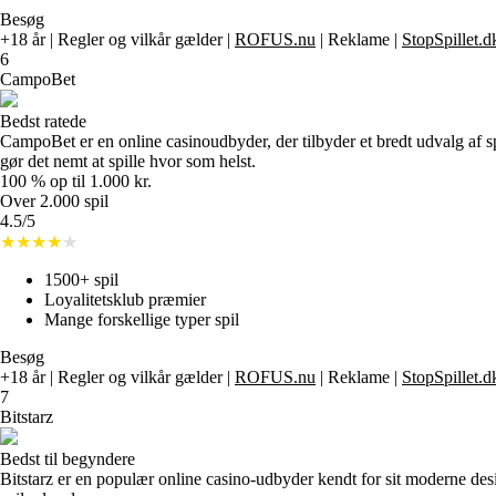
Besøg
+18 år | Regler og vilkår gælder |
ROFUS.nu
| Reklame |
StopSpillet.d
6
CampoBet
Bedst ratede
CampoBet er en online casinoudbyder, der tilbyder et bredt udvalg af spil 
gør det nemt at spille hvor som helst.
100 % op til 1.000 kr.
Over 2.000 spil
4.5/5
1500+ spil
Loyalitetsklub præmier
Mange forskellige typer spil
Besøg
+18 år | Regler og vilkår gælder |
ROFUS.nu
| Reklame |
StopSpillet.d
7
Bitstarz
Bedst til begyndere
Bitstarz er en populær online casino-udbyder kendt for sit moderne desi