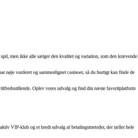
f spil, men ikke alle sælger den kvalitet og variation, som den krævende
ar nøje vurderet og sammenlignet casinoer, så du hurtigt kan finde de
 tilfredsstillende. Oplev vores udvalg og find din næste favoritplatform
ktiv VIP-klub og et bredt udvalg af betalingsmetoder, der tæller hele