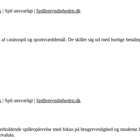
k
| Spil ansvarligt |
Spillemyndigheden.dk
f casinospil og sportsvæddemål. De skiller sig ud med hurtige betalinge
k
| Spil ansvarligt |
Spillemyndigheden.dk
derholdende spilleoplevelse med fokus på brugervenlighed og moderne 
ovaluta.