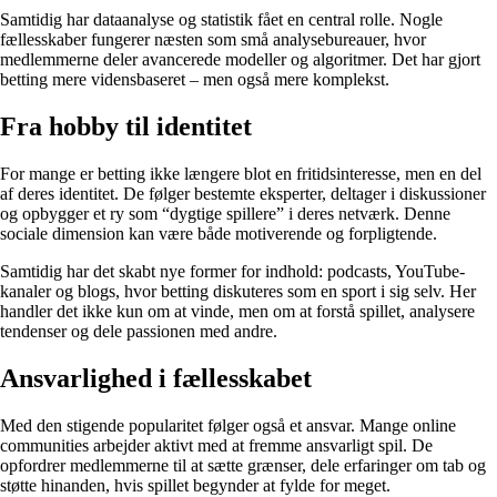
Samtidig har dataanalyse og statistik fået en central rolle. Nogle
fællesskaber fungerer næsten som små analysebureauer, hvor
medlemmerne deler avancerede modeller og algoritmer. Det har gjort
betting mere vidensbaseret – men også mere komplekst.
Fra hobby til identitet
For mange er betting ikke længere blot en fritidsinteresse, men en del
af deres identitet. De følger bestemte eksperter, deltager i diskussioner
og opbygger et ry som “dygtige spillere” i deres netværk. Denne
sociale dimension kan være både motiverende og forpligtende.
Samtidig har det skabt nye former for indhold: podcasts, YouTube-
kanaler og blogs, hvor betting diskuteres som en sport i sig selv. Her
handler det ikke kun om at vinde, men om at forstå spillet, analysere
tendenser og dele passionen med andre.
Ansvarlighed i fællesskabet
Med den stigende popularitet følger også et ansvar. Mange online
communities arbejder aktivt med at fremme ansvarligt spil. De
opfordrer medlemmerne til at sætte grænser, dele erfaringer om tab og
støtte hinanden, hvis spillet begynder at fylde for meget.