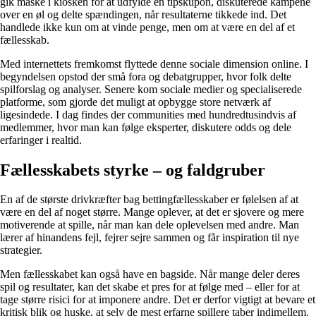
gik måske i kiosken for at udfylde en tipskupon, diskuterede kampene
over en øl og delte spændingen, når resultaterne tikkede ind. Det
handlede ikke kun om at vinde penge, men om at være en del af et
fællesskab.
Med internettets fremkomst flyttede denne sociale dimension online. I
begyndelsen opstod der små fora og debatgrupper, hvor folk delte
spilforslag og analyser. Senere kom sociale medier og specialiserede
platforme, som gjorde det muligt at opbygge store netværk af
ligesindede. I dag findes der communities med hundredtusindvis af
medlemmer, hvor man kan følge eksperter, diskutere odds og dele
erfaringer i realtid.
Fællesskabets styrke – og faldgruber
En af de største drivkræfter bag bettingfællesskaber er følelsen af at
være en del af noget større. Mange oplever, at det er sjovere og mere
motiverende at spille, når man kan dele oplevelsen med andre. Man
lærer af hinandens fejl, fejrer sejre sammen og får inspiration til nye
strategier.
Men fællesskabet kan også have en bagside. Når mange deler deres
spil og resultater, kan det skabe et pres for at følge med – eller for at
tage større risici for at imponere andre. Det er derfor vigtigt at bevare et
kritisk blik og huske, at selv de mest erfarne spillere taber indimellem.