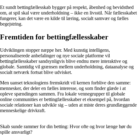
Et sundt bettingfællesskab bygger på respekt, åbenhed og bevidsthed
om, at spil skal være underholdning – ikke en livsstil. Når fællesskabet
fungerer, kan det være en kilde til læring, socialt samvær og fælles
begejstring.
Fremtiden for bettingfællesskaber
Udviklingen stopper næppe her. Med kunstig intelligens,
personaliserede anbefalinger og nye sociale platforme vil
bettingfællesskaber sandsynligvis blive endnu mere interaktive og
globale. Samtidig vil grænsen mellem underholdning, dataanalyse og
socialt netværk fortsat blive udvisket.
Men uanset teknologiens fremskridt vil kernen forblive den samme:
mennesker, der deler en fælles interesse, og som finder glæde i at
opleve spændingen sammen. Fra lokale vennegrupper til globale
online communities er bettingfællesskaber et eksempel på, hvordan
sociale relationer kan udvikle sig – uden at miste deres grundlæggende
menneskelige drivkraft.
Skab sunde rammer for din betting: Hvor ofte og hvor længe bør du
spille ansvarligt?