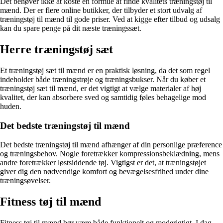
Det behøver ikke at koste en formue at finde kvalitets træningstøj til
mænd. Der er flere online butikker, der tilbyder et stort udvalg af
træningstøj til mænd til gode priser. Ved at kigge efter tilbud og udsalg
kan du spare penge på dit næste træningssæt.
Herre træningstøj sæt
Et træningstøj sæt til mænd er en praktisk løsning, da det som regel
indeholder både træningstrøje og træningsbukser. Når du køber et
træningstøj sæt til mænd, er det vigtigt at vælge materialer af høj
kvalitet, der kan absorbere sved og samtidig føles behagelige mod
huden.
Det bedste træningstøj til mænd
Det bedste træningstøj til mænd afhænger af din personlige præference
og træningsbehov. Nogle foretrækker kompressionsbeklædning, mens
andre foretrækker løstsiddende tøj. Vigtigst er det, at træningstøjet
giver dig den nødvendige komfort og bevægelsesfrihed under dine
træningsøvelser.
Fitness tøj til mænd
Fitness tøj til mænd bør være både funktionelt og moderigtigt. I dag