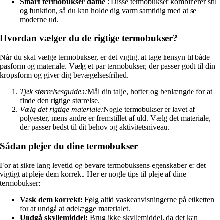
Smart termobukser dame
: Disse termobukser kombinerer stil
og funktion, så du kan holde dig varm samtidig med at se
moderne ud.
Hvordan vælger du de rigtige termobukser?
Når du skal vælge termobukser, er det vigtigt at tage hensyn til både
pasform og materiale. Vælg et par termobukser, der passer godt til din
kropsform og giver dig bevægelsesfrihed.
Tjek størrelsesguiden:
Mål din talje, hofter og benlængde for at
finde den rigtige størrelse.
Vælg det rigtige materiale:
Nogle termobukser er lavet af
polyester, mens andre er fremstillet af uld. Vælg det materiale,
der passer bedst til dit behov og aktivitetsniveau.
Sådan plejer du dine termobukser
For at sikre lang levetid og bevare termobuksens egenskaber er det
vigtigt at pleje dem korrekt. Her er nogle tips til pleje af dine
termobukser:
Vask dem korrekt:
Følg altid vaskeanvisningerne på etiketten
for at undgå at ødelægge materialet.
Undgå skyllemiddel:
Brug ikke skyllemiddel, da det kan