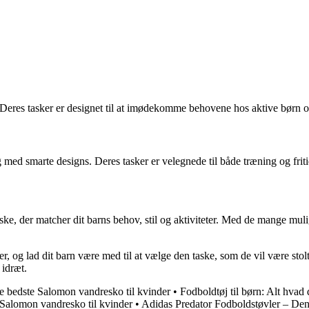
. Deres tasker er designet til at imødekomme behovene hos aktive børn og 
og med smarte designs. Deres tasker er velegnede til både træning og frit
 taske, der matcher dit barns behov, stil og aktiviteter. Med de mange mul
r, og lad dit barn være med til at vælge den taske, som de vil være stolte
 idræt.
de bedste Salomon vandresko til kvinder
•
Fodboldtøj til børn: Alt hvad
e Salomon vandresko til kvinder
•
Adidas Predator Fodboldstøvler – Den