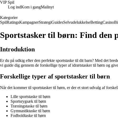
VIP Spil
Log ind
Kom i gang
Mailnyt
Kategorier
Spil
Ratings
Kampagner
Strategi
Guides
Selvudelukkelse
Betting
Casino
B
Sportstasker til børn: Find den p
Introduktion
Er du på udkig efter den perfekte sportstaske til dit barn? Med det brede
vi guide dig gennem de forskellige typer af idrætstasker til børn og give d
Forskellige typer af sportstasker til børn
Når det kommer til sportstasker til børn, er der et stort udvalg af forsk
Lille sportstaske til børn
Sportsrygsæk til børn
Træningstaske til børn
Gymnastiktaske til børn
Fodboldtaske til børn