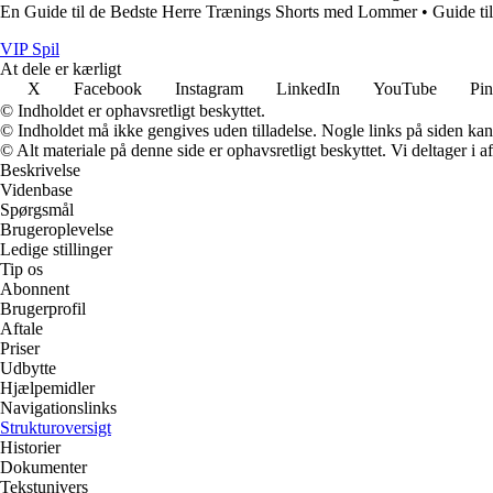
En Guide til de Bedste Herre Trænings Shorts med Lommer
•
Guide til
VIP Spil
At dele er kærligt
X
Facebook
Instagram
LinkedIn
YouTube
Pin
© Indholdet er ophavsretligt beskyttet.
© Indholdet må ikke gengives uden tilladelse. Nogle links på siden ka
© Alt materiale på denne side er ophavsretligt beskyttet. Vi deltager i 
Beskrivelse
Videnbase
Spørgsmål
Brugeroplevelse
Ledige stillinger
Tip os
Abonnent
Brugerprofil
Aftale
Priser
Udbytte
Hjælpemidler
Navigationslinks
Strukturoversigt
Historier
Dokumenter
Tekstunivers