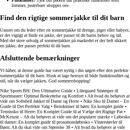
Funktioner:
Tjek om jakken har praktiske funktioner som
lommer, justerbare stropper osv.
Find den rigtige sommerjakke til dit barn
Uanset om du leder efter en sommerjakke til drenge, piger eller babyer,
er det vigtigt at finde en jakke, der passer til dit barns behov og stil.
Med det store udvalg af sommerjakker på markedet er der helt sikkert
en jakke, der passer perfekt til dit barn.
Afsluttende bemærkninger
Vi håber, at denne guide har været nyttig i din søgen efter den perfekte
sommerjakke til dit barn. Husk at tage hensyn til både funktionalitet og
stil, når du vælger jakken. God sommershopping!
Nike Sports BH: Den Ultimative Guide
•
Liiteguard Strømper til
Sportmaster: Optimal Beskyttelse og Komfort
•
Alt hvad du behøver at
vide om Softshell Jakker til Dame og Herre
•
Nike Sko til Damer – En
Guide til Det Perfekte Valg
•
Benskinner til børn: En komplet guide
•
Tennissko til Herre: En Komplet Guide til at Vælge det Rigtige Par
•
McKenzie – Alt du behøver at vide om det populære mærke
•
Løbesko
til damer: En komplet guide til pronationsløbesko
•
Vinterstøvler til
Børn: Alt du skal vide om Størrelse 38
•
Alt hvad du behøver at vide