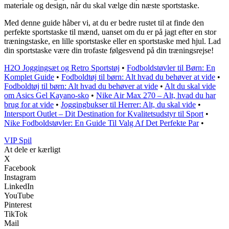
materiale og design, når du skal vælge din næste sportstaske.
Med denne guide håber vi, at du er bedre rustet til at finde den
perfekte sportstaske til mænd, uanset om du er på jagt efter en stor
træningstaske, en lille sportstaske eller en sportstaske med hjul. Lad
din sportstaske være din trofaste følgesvend på din træningsrejse!
H2O Joggingsæt og Retro Sportstøj
•
Fodboldstøvler til Børn: En
Komplet Guide
•
Fodboldtøj til børn: Alt hvad du behøver at vide
•
Fodboldtøj til børn: Alt hvad du behøver at vide
•
Alt du skal vide
om Asics Gel Kayano-sko
•
Nike Air Max 270 – Alt, hvad du har
brug for at vide
•
Joggingbukser til Herrer: Alt, du skal vide
•
Intersport Outlet – Dit Destination for Kvalitetsudstyr til Sport
•
Nike Fodboldstøvler: En Guide Til Valg Af Det Perfekte Par
•
VIP Spil
At dele er kærligt
X
Facebook
Instagram
LinkedIn
YouTube
Pinterest
TikTok
Mail