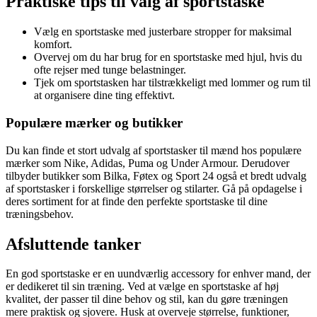
Praktiske tips til valg af sportstaske
Vælg en sportstaske med justerbare stropper for maksimal
komfort.
Overvej om du har brug for en sportstaske med hjul, hvis du
ofte rejser med tunge belastninger.
Tjek om sportstasken har tilstrækkeligt med lommer og rum til
at organisere dine ting effektivt.
Populære mærker og butikker
Du kan finde et stort udvalg af sportstasker til mænd hos populære
mærker som Nike, Adidas, Puma og Under Armour. Derudover
tilbyder butikker som Bilka, Føtex og Sport 24 også et bredt udvalg
af sportstasker i forskellige størrelser og stilarter. Gå på opdagelse i
deres sortiment for at finde den perfekte sportstaske til dine
træningsbehov.
Afsluttende tanker
En god sportstaske er en uundværlig accessory for enhver mand, der
er dedikeret til sin træning. Ved at vælge en sportstaske af høj
kvalitet, der passer til dine behov og stil, kan du gøre træningen
mere praktisk og sjovere. Husk at overveje størrelse, funktioner,