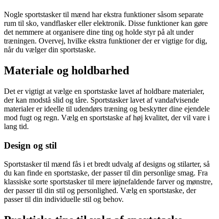
Nogle sportstasker til mænd har ekstra funktioner såsom separate
rum til sko, vandflasker eller elektronik. Disse funktioner kan gøre
det nemmere at organisere dine ting og holde styr på alt under
træningen. Overvej, hvilke ekstra funktioner der er vigtige for dig,
når du vælger din sportstaske.
Materiale og holdbarhed
Det er vigtigt at vælge en sportstaske lavet af holdbare materialer,
der kan modstå slid og tåre. Sportstasker lavet af vandafvisende
materialer er ideelle til udendørs træning og beskytter dine ejendele
mod fugt og regn. Vælg en sportstaske af høj kvalitet, der vil vare i
lang tid.
Design og stil
Sportstasker til mænd fås i et bredt udvalg af designs og stilarter, så
du kan finde en sportstaske, der passer til din personlige smag. Fra
klassiske sorte sportstasker til mere iøjnefaldende farver og mønstre,
der passer til din stil og personlighed. Vælg en sportstaske, der
passer til din individuelle stil og behov.