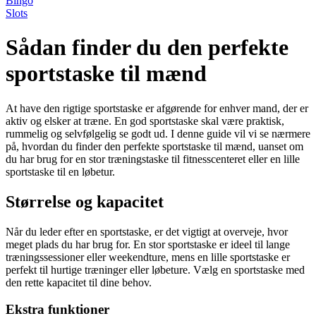
Bingo
Slots
Sådan finder du den perfekte
sportstaske til mænd
At have den rigtige sportstaske er afgørende for enhver mand, der er
aktiv og elsker at træne. En god sportstaske skal være praktisk,
rummelig og selvfølgelig se godt ud. I denne guide vil vi se nærmere
på, hvordan du finder den perfekte sportstaske til mænd, uanset om
du har brug for en stor træningstaske til fitnesscenteret eller en lille
sportstaske til en løbetur.
Størrelse og kapacitet
Når du leder efter en sportstaske, er det vigtigt at overveje, hvor
meget plads du har brug for. En stor sportstaske er ideel til lange
træningssessioner eller weekendture, mens en lille sportstaske er
perfekt til hurtige træninger eller løbeture. Vælg en sportstaske med
den rette kapacitet til dine behov.
Ekstra funktioner