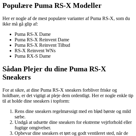
Populære Puma RS-X Modeller
Her er nogle af de mest populære varianter af Puma RS-X, som du
ikke må gå glip af:
Puma RS-X Dame
Puma RS-X Reinvent Dame
Puma RS-X Reinvent Tilbud
RS-X Reinvent WNs
Puma RX-S Dame
Sådan Plejer du dine Puma RS-X
Sneakers
For at sikre, at dine Puma RS-X sneakers forbliver friske og
holdbare, er det vigtigt at pleje dem ordentligt. Her er nogle enkle tip
til at holde dine sneakers i topform:
Rens dine sneakers regelmæssigt med en blød børste og mild
sæbe.
Undgå at udsætte dine sneakers for ekstreme vejrforhold eller
fugtige omgivelser.
Opbevar dine sneakers et tørt og godt ventileret sted, når de