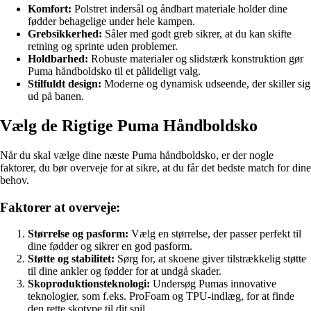
Komfort:
Polstret indersål og åndbart materiale holder dine
fødder behagelige under hele kampen.
Grebsikkerhed:
Såler med godt greb sikrer, at du kan skifte
retning og sprinte uden problemer.
Holdbarhed:
Robuste materialer og slidstærk konstruktion gør
Puma håndboldsko til et pålideligt valg.
Stilfuldt design:
Moderne og dynamisk udseende, der skiller sig
ud på banen.
Vælg de Rigtige Puma Håndboldsko
Når du skal vælge dine næste Puma håndboldsko, er der nogle
faktorer, du bør overveje for at sikre, at du får det bedste match for dine
behov.
Faktorer at overveje:
Størrelse og pasform:
Vælg en størrelse, der passer perfekt til
dine fødder og sikrer en god pasform.
Støtte og stabilitet:
Sørg for, at skoene giver tilstrækkelig støtte
til dine ankler og fødder for at undgå skader.
Skoproduktionsteknologi:
Undersøg Pumas innovative
teknologier, som f.eks. ProFoam og TPU-indlæg, for at finde
den rette skotype til dit spil.