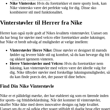
Nike Vintersko:
Hvis du foretrækker et mere sporty look, kan
Nike vintersko være det perfekte valg for dig. Disse sko
kombinerer stil med funktionalitet.
Vinterstøvler til Herrer fra Nike
Herrer kan også nyde godt af Nikes kvalitets vinterstøvler. Uanset om
du har brug for støvler med velcro eller foretrækker andre lukninger,
har Nike et bredt udvalg af muligheder at vælge imellem:
Vinterstøvler Herre Nike:
Disse støvler er designet til mænds
fødder og leverer både stil og komfort, så du kan bevæge dig frit
og sikkert igennem vinteren.
Herre Vinterstøvler med Velcro:
Hvis du foretrækker nem
lukning, kan vinterstøvler med velcro være det ideelle valg for
dig. Nike tilbyder støvler med forskellige lukningsmuligheder, så
du kan finde præcis det, der passer til dine behov.
Find Din Nike Vinterstøvle
Nike er et pålideligt mærke, der har etableret sig som en førende inden
for sports- og fritidsbeklædning. Når det kommer til vinterstøvler,
skuffer Nike ikke med deres innovative designs og høje kvalitet.
Uanset om du er på udkig efter noget stilfuldt til daglig brug eller noget