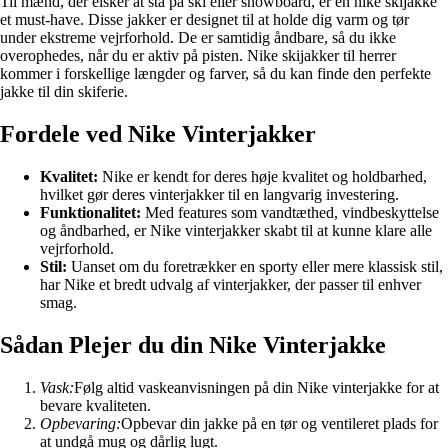
Til mænd, der elsker at stå på ski eller snowboard, er en nike skijakke
et must-have. Disse jakker er designet til at holde dig varm og tør
under ekstreme vejrforhold. De er samtidig åndbare, så du ikke
overophedes, når du er aktiv på pisten. Nike skijakker til herrer
kommer i forskellige længder og farver, så du kan finde den perfekte
jakke til din skiferie.
Fordele ved Nike Vinterjakker
Kvalitet:
Nike er kendt for deres høje kvalitet og holdbarhed,
hvilket gør deres vinterjakker til en langvarig investering.
Funktionalitet:
Med features som vandtæthed, vindbeskyttelse
og åndbarhed, er Nike vinterjakker skabt til at kunne klare alle
vejrforhold.
Stil:
Uanset om du foretrækker en sporty eller mere klassisk stil,
har Nike et bredt udvalg af vinterjakker, der passer til enhver
smag.
Sådan Plejer du din Nike Vinterjakke
Vask:
Følg altid vaskeanvisningen på din Nike vinterjakke for at
bevare kvaliteten.
Opbevaring:
Opbevar din jakke på en tør og ventileret plads for
at undgå mug og dårlig lugt.