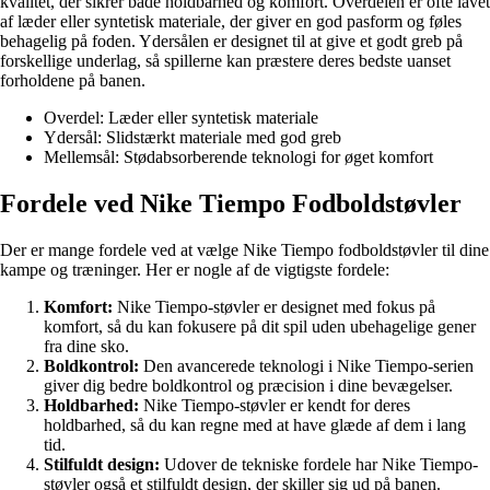
kvalitet, der sikrer både holdbarhed og komfort. Overdelen er ofte lavet
af læder eller syntetisk materiale, der giver en god pasform og føles
behagelig på foden. Ydersålen er designet til at give et godt greb på
forskellige underlag, så spillerne kan præstere deres bedste uanset
forholdene på banen.
Overdel: Læder eller syntetisk materiale
Ydersål: Slidstærkt materiale med god greb
Mellemsål: Stødabsorberende teknologi for øget komfort
Fordele ved Nike Tiempo Fodboldstøvler
Der er mange fordele ved at vælge Nike Tiempo fodboldstøvler til dine
kampe og træninger. Her er nogle af de vigtigste fordele:
Komfort:
Nike Tiempo-støvler er designet med fokus på
komfort, så du kan fokusere på dit spil uden ubehagelige gener
fra dine sko.
Boldkontrol:
Den avancerede teknologi i Nike Tiempo-serien
giver dig bedre boldkontrol og præcision i dine bevægelser.
Holdbarhed:
Nike Tiempo-støvler er kendt for deres
holdbarhed, så du kan regne med at have glæde af dem i lang
tid.
Stilfuldt design:
Udover de tekniske fordele har Nike Tiempo-
støvler også et stilfuldt design, der skiller sig ud på banen.