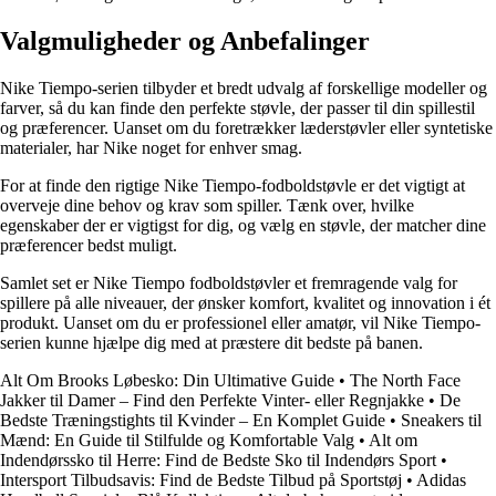
Valgmuligheder og Anbefalinger
Nike Tiempo-serien tilbyder et bredt udvalg af forskellige modeller og
farver, så du kan finde den perfekte støvle, der passer til din spillestil
og præferencer. Uanset om du foretrækker læderstøvler eller syntetiske
materialer, har Nike noget for enhver smag.
For at finde den rigtige Nike Tiempo-fodboldstøvle er det vigtigt at
overveje dine behov og krav som spiller. Tænk over, hvilke
egenskaber der er vigtigst for dig, og vælg en støvle, der matcher dine
præferencer bedst muligt.
Samlet set er Nike Tiempo fodboldstøvler et fremragende valg for
spillere på alle niveauer, der ønsker komfort, kvalitet og innovation i ét
produkt. Uanset om du er professionel eller amatør, vil Nike Tiempo-
serien kunne hjælpe dig med at præstere dit bedste på banen.
Alt Om Brooks Løbesko: Din Ultimative Guide
•
The North Face
Jakker til Damer – Find den Perfekte Vinter- eller Regnjakke
•
De
Bedste Træningstights til Kvinder – En Komplet Guide
•
Sneakers til
Mænd: En Guide til Stilfulde og Komfortable Valg
•
Alt om
Indendørssko til Herre: Find de Bedste Sko til Indendørs Sport
•
Intersport Tilbudsavis: Find de Bedste Tilbud på Sportstøj
•
Adidas