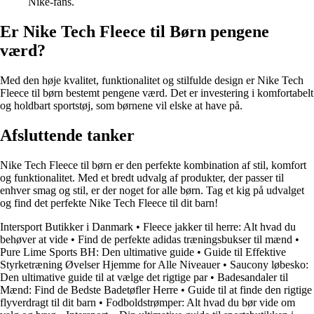
Nike-fans.
Er Nike Tech Fleece til Børn pengene
værd?
Med den høje kvalitet, funktionalitet og stilfulde design er Nike Tech
Fleece til børn bestemt pengene værd. Det er investering i komfortabelt
og holdbart sportstøj, som børnene vil elske at have på.
Afsluttende tanker
Nike Tech Fleece til børn er den perfekte kombination af stil, komfort
og funktionalitet. Med et bredt udvalg af produkter, der passer til
enhver smag og stil, er der noget for alle børn. Tag et kig på udvalget
og find det perfekte Nike Tech Fleece til dit barn!
Intersport Butikker i Danmark
•
Fleece jakker til herre: Alt hvad du
behøver at vide
•
Find de perfekte adidas træningsbukser til mænd
•
Pure Lime Sports BH: Den ultimative guide
•
Guide til Effektive
Styrketræning Øvelser Hjemme for Alle Niveauer
•
Saucony løbesko:
Den ultimative guide til at vælge det rigtige par
•
Badesandaler til
Mænd: Find de Bedste Badetøfler Herre
•
Guide til at finde den rigtige
flyverdragt til dit barn
•
Fodboldstrømper: Alt hvad du bør vide om