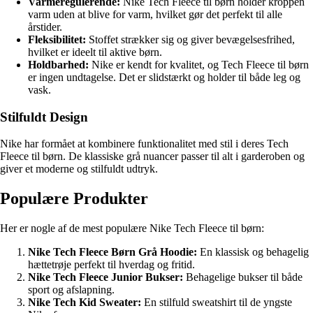
Varmeregulerende:
Nike Tech Fleece til børn holder kroppen
varm uden at blive for varm, hvilket gør det perfekt til alle
årstider.
Fleksibilitet:
Stoffet strækker sig og giver bevægelsesfrihed,
hvilket er ideelt til aktive børn.
Holdbarhed:
Nike er kendt for kvalitet, og Tech Fleece til børn
er ingen undtagelse. Det er slidstærkt og holder til både leg og
vask.
Stilfuldt Design
Nike har formået at kombinere funktionalitet med stil i deres Tech
Fleece til børn. De klassiske grå nuancer passer til alt i garderoben og
giver et moderne og stilfuldt udtryk.
Populære Produkter
Her er nogle af de mest populære Nike Tech Fleece til børn:
Nike Tech Fleece Børn Grå Hoodie:
En klassisk og behagelig
hættetrøje perfekt til hverdag og fritid.
Nike Tech Fleece Junior Bukser:
Behagelige bukser til både
sport og afslapning.
Nike Tech Kid Sweater:
En stilfuld sweatshirt til de yngste