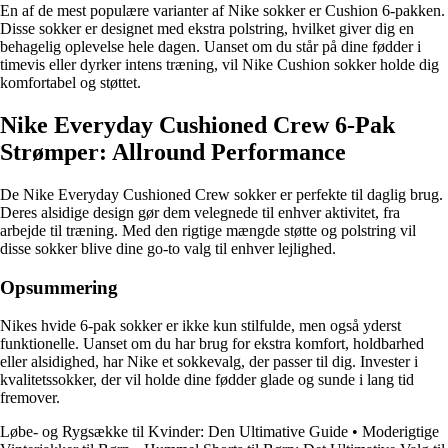
En af de mest populære varianter af Nike sokker er Cushion 6-pakken.
Disse sokker er designet med ekstra polstring, hvilket giver dig en
behagelig oplevelse hele dagen. Uanset om du står på dine fødder i
timevis eller dyrker intens træning, vil Nike Cushion sokker holde dig
komfortabel og støttet.
Nike Everyday Cushioned Crew 6-Pak
Strømper: Allround Performance
De Nike Everyday Cushioned Crew sokker er perfekte til daglig brug.
Deres alsidige design gør dem velegnede til enhver aktivitet, fra
arbejde til træning. Med den rigtige mængde støtte og polstring vil
disse sokker blive dine go-to valg til enhver lejlighed.
Opsummering
Nikes hvide 6-pak sokker er ikke kun stilfulde, men også yderst
funktionelle. Uanset om du har brug for ekstra komfort, holdbarhed
eller alsidighed, har Nike et sokkevalg, der passer til dig. Invester i
kvalitetssokker, der vil holde dine fødder glade og sunde i lang tid
fremover.
Løbe- og Rygsække til Kvinder: Den Ultimative Guide
•
Moderigtige