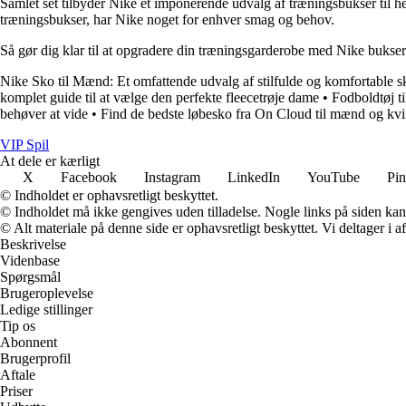
Samlet set tilbyder Nike et imponerende udvalg af træningsbukser til he
træningsbukser, har Nike noget for enhver smag og behov.
Så gør dig klar til at opgradere din træningsgarderobe med Nike bukser 
Nike Sko til Mænd: Et omfattende udvalg af stilfulde og komfortable s
komplet guide til at vælge den perfekte fleecetrøje dame
•
Fodboldtøj ti
behøver at vide
•
Find de bedste løbesko fra On Cloud til mænd og kv
VIP Spil
At dele er kærligt
X
Facebook
Instagram
LinkedIn
YouTube
Pin
© Indholdet er ophavsretligt beskyttet.
© Indholdet må ikke gengives uden tilladelse. Nogle links på siden ka
© Alt materiale på denne side er ophavsretligt beskyttet. Vi deltager i 
Beskrivelse
Videnbase
Spørgsmål
Brugeroplevelse
Ledige stillinger
Tip os
Abonnent
Brugerprofil
Aftale
Priser