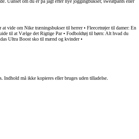
åde. Uanset om du er på jagt efter nye joggingbukser, sweatpants eller
 at vide om Nike træningsbukser til herrer
•
Fleecetrøjer til damer: En
de til at Vælge det Rigtige Par
•
Fodboldtøj til børn: Alt hvad du
idas Ultra Boost sko til mænd og kvinder
•
. Indhold må ikke kopieres eller bruges uden tilladelse.