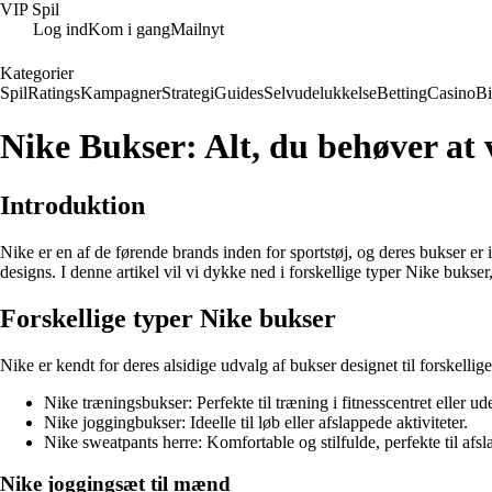
VIP Spil
Log ind
Kom i gang
Mailnyt
Kategorier
Spil
Ratings
Kampagner
Strategi
Guides
Selvudelukkelse
Betting
Casino
B
Nike Bukser: Alt, du behøver at 
Introduktion
Nike er en af de førende brands inden for sportstøj, og deres bukser er i
designs. I denne artikel vil vi dykke ned i forskellige typer Nike bukse
Forskellige typer Nike bukser
Nike er kendt for deres alsidige udvalg af bukser designet til forskellig
Nike træningsbukser: Perfekte til træning i fitnesscentret eller ud
Nike joggingbukser: Ideelle til løb eller afslappede aktiviteter.
Nike sweatpants herre: Komfortable og stilfulde, perfekte til afsl
Nike joggingsæt til mænd