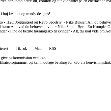
rrer, der kombinerer stil, komfort og funktionalitet på en enestående m
i høj kvalitet og trendy designs!
ko
•
H2O Joggingsæt og Retro Sportstøj
•
Nike Bukser: Alt, du behøver
l børn: Alt hvad du behøver at vide
•
Nike Sko til Børn: En Komplet Gui
inder
•
Find de bedste træningssko til kvinder
•
Alt, du skal vide om Ad
terest
TikTok
Mail
RSS
n give os kommission ved køb.
affiliateprogrammer og kan modtage betaling for køb via henvisningslinks