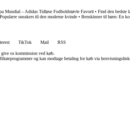
a Mundial – Adidas Tidløse Fodboldstøvle Favorit
•
Find den bedste l
Populære sneakers til den moderne kvinde
•
Benskinner til børn: En k
terest
TikTok
Mail
RSS
n give os kommission ved køb.
affiliateprogrammer og kan modtage betaling for køb via henvisningslinks