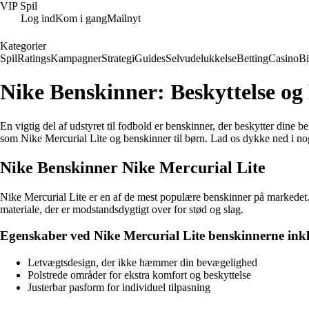
VIP Spil
Log ind
Kom i gang
Mailnyt
Kategorier
Spil
Ratings
Kampagner
Strategi
Guides
Selvudelukkelse
Betting
Casino
B
Nike Benskinner: Beskyttelse og 
En vigtig del af udstyret til fodbold er benskinner, der beskytter dine
som Nike Mercurial Lite og benskinner til børn. Lad os dykke ned i no
Nike Benskinner Nike Mercurial Lite
Nike Mercurial Lite er en af de mest populære benskinner på markedet. D
materiale, der er modstandsdygtigt over for stød og slag.
Egenskaber ved Nike Mercurial Lite benskinnerne ink
Letvægtsdesign, der ikke hæmmer din bevægelighed
Polstrede områder for ekstra komfort og beskyttelse
Justerbar pasform for individuel tilpasning