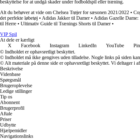
beskyttelse for at undgå skader under fodboldspil eller træning.
Alt du behøver at vide om Chelsea Trøjer for sæsonen 2021/2022
•
Cop
det perfekte løbetøj
•
Adidas Jakker til Damer
•
Adidas Gazelle Dame: 
til Herre
•
Ultimativ Guide til Trænings Shorts til Damer
•
VIP Spil
At dele er kærligt
X
Facebook
Instagram
LinkedIn
YouTube
Pin
© Indholdet er ophavsretligt beskyttet.
© Indholdet må ikke gengives uden tilladelse. Nogle links på siden ka
© Alt materiale på denne side er ophavsretligt beskyttet. Vi deltager i 
Beskrivelse
Videnbase
Spørgsmål
Brugeroplevelse
Ledige stillinger
Tip os
Abonnent
Brugerprofil
Aftale
Priser
Udbytte
Hjælpemidler
Navigationslinks