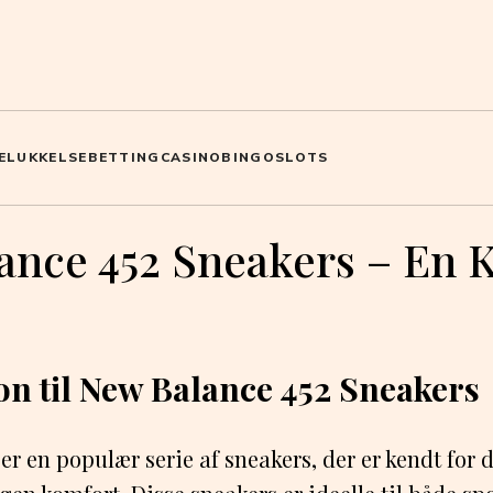
ELUKKELSE
BETTING
CASINO
BINGO
SLOTS
ance 452 Sneakers – En 
on til New Balance 452 Sneakers
r en populær serie af sneakers, der er kendt for d