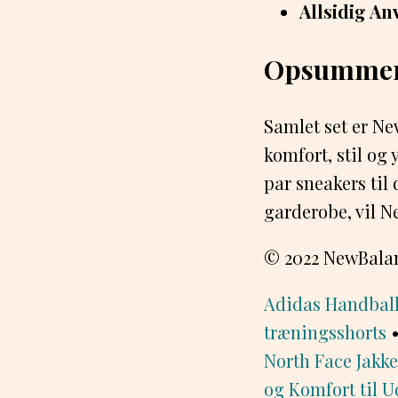
Allsidig An
Opsummer
Samlet set er Ne
komfort, stil og 
par sneakers til 
garderobe, vil N
© 2022 NewBalanc
Adidas Handball 
træningsshorts
North Face Jakke
og Komfort til 