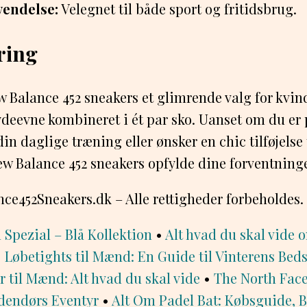
vendelse:
Velegnet til både sport og fritidsbrug.
ing
w Balance 452 sneakers et glimrende valg for kvin
ydeevne kombineret i ét par sko. Uanset om du er p
din daglige træning eller ønsker en chic tilføjelse 
ew Balance 452 sneakers opfylde dine forventninge
e452Sneakers.dk – Alle rettigheder forbeholdes.
Spezial – Blå Kollektion
•
Alt hvad du skal vide 
•
Løbetights til Mænd: En Guide til Vinterens Beds
r til Mænd: Alt hvad du skal vide
•
The North Face 
Udendørs Eventyr
•
Alt Om Padel Bat: Købsguide, B