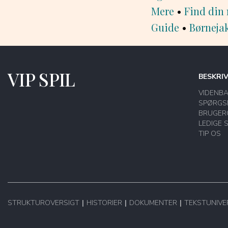
Mere
•
Find din
Guide
•
Børnejak
VIP SPIL
BESKRI
VIDENB
SPØRGS
BRUGER
LEDIGE 
TIP OS
STRUKTUROVERSIGT
HISTORIER
DOKUMENTER
TEKSTUNIVE