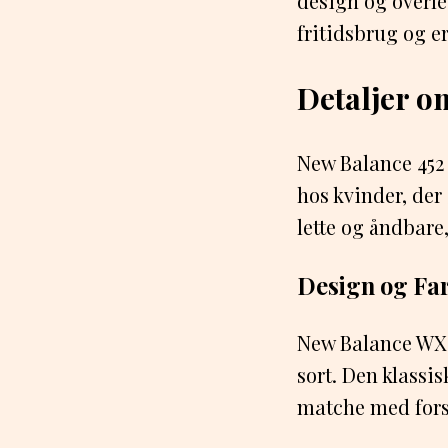
design og overle
fritidsbrug og e
Detaljer o
New Balance 452
hos kvinder, der 
lette og åndbare, 
Design og Fa
New Balance WX45
sort. Den klassi
matche med forske