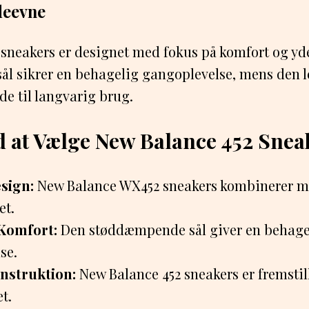
deevne
 sneakers er designet med fokus på komfort og yd
l sikrer en behagelig gangoplevelse, mens den le
e til langvarig brug.
d at Vælge New Balance 452 Snea
esign:
New Balance WX452 sneakers kombinerer 
et.
Komfort:
Den støddæmpende sål giver en behage
se.
nstruktion:
New Balance 452 sneakers er fremstill
et.