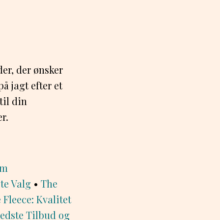
der, der ønsker
å jagt efter et
til din
r.
om
te Valg
•
The
Fleece: Kvalitet
edste Tilbud og