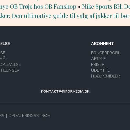
 nye OB Trøje hos OB Fanshop
•
Nike Sports BH: D
ker: Den ultimative guide til valg af jakker til bø
VELSE
ABONNENT
ASE
BRUGERPROFIL
MÅL
AFTALE
OPLEVELSE
PRISER
STILLINGER
UDBYTTE
HJÆLPEMIDLER
KONTAKT@INFORMEDIA.DK
RS
OPDATERINGSSTRØM