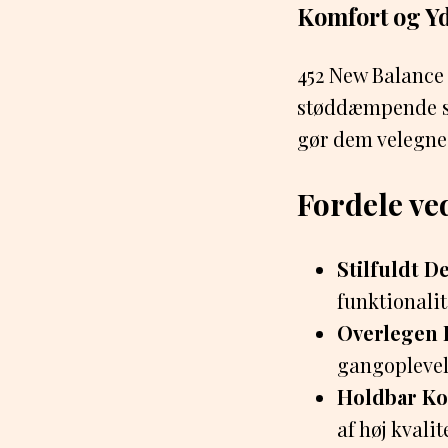
Komfort og Y
452 New Balance
støddæmpende så
gør dem velegned
Fordele ve
Stilfuldt D
funktionalit
Overlegen 
gangoplevel
Holdbar Ko
af høj kvalit