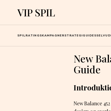
VIP SPIL
SPIL
RATINGS
KAMPAGNER
STRATEGI
GUIDES
SELVUD
New Bal
Guide
Introdukti
New Balance 452 e