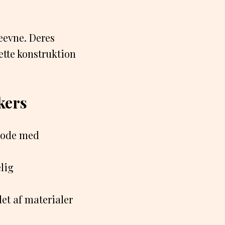
eevne. Deres
tte konstruktion
kers
mode med
lig
et af materialer