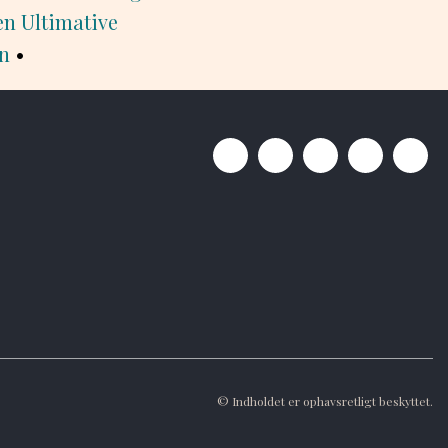
en Ultimative
rn
•
© Indholdet er ophavsretligt beskyttet.