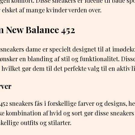
gen komfort. Disse sneakers er ideelle til både sp
r elsket af mange kvinder verden over.
m New Balance 452
 sneakers dame er specielt designet til at imød
ønsker en blanding af stil og funktionalitet. Diss
hvilket gør dem til det perfekte valg til en aktiv li
rver
2 sneakers fås i forskellige farver og designs, h
ske kombination af hvid og sort gør disse sneake
llige outfits og stilarter.