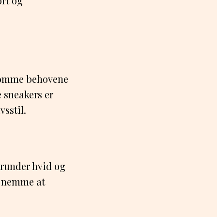
ort og
ekomme behovene
e sneakers er
vsstil.
erunder hvid og
rs nemme at