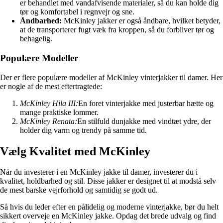
er behandlet med vandafvisende materialer, så du kan holde dig
tør og komfortabel i regnvejr og sne.
Åndbarhed:
McKinley jakker er også åndbare, hvilket betyder,
at de transporterer fugt væk fra kroppen, så du forbliver tør og
behagelig.
Populære Modeller
Der er flere populære modeller af McKinley vinterjakker til damer. Her
er nogle af de mest eftertragtede:
McKinley Hila III:
En foret vinterjakke med justerbar hætte og
mange praktiske lommer.
McKinley Renata:
En stilfuld dunjakke med vindtæt ydre, der
holder dig varm og trendy på samme tid.
Vælg Kvalitet med McKinley
Når du investerer i en McKinley jakke til damer, investerer du i
kvalitet, holdbarhed og stil. Disse jakker er designet til at modstå selv
de mest barske vejrforhold og samtidig se godt ud.
Så hvis du leder efter en pålidelig og moderne vinterjakke, bør du helt
sikkert overveje en McKinley jakke. Opdag det brede udvalg og find