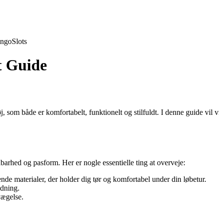
ingo
Slots
t Guide
øj, som både er komfortabelt, funktionelt og stilfuldt. I denne guide vil 
ndbarhed og pasform. Her er nogle essentielle ting at overveje:
nde materialer, der holder dig tør og komfortabel under din løbetur.
edning.
vægelse.