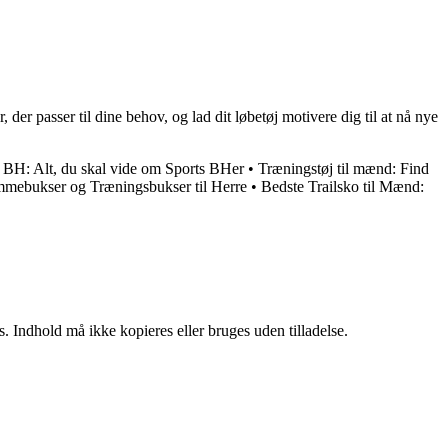
der passer til dine behov, og lad dit løbetøj motivere dig til at nå nye
 BH: Alt, du skal vide om Sports BHer
•
Træningstøj til mænd: Find
mmebukser og Træningsbukser til Herre
•
Bedste Trailsko til Mænd:
. Indhold må ikke kopieres eller bruges uden tilladelse.