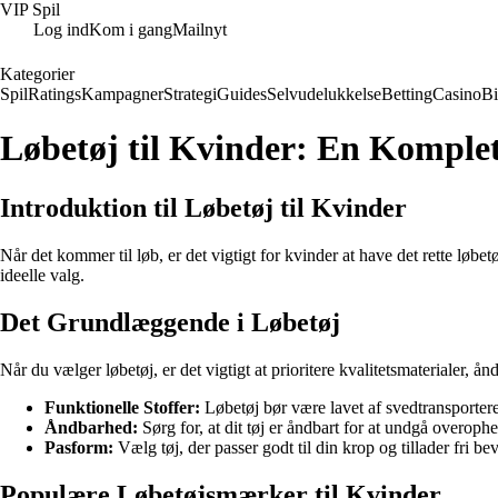
VIP Spil
Log ind
Kom i gang
Mailnyt
Kategorier
Spil
Ratings
Kampagner
Strategi
Guides
Selvudelukkelse
Betting
Casino
B
Løbetøj til Kvinder: En Komple
Introduktion til Løbetøj til Kvinder
Når det kommer til løb, er det vigtigt for kvinder at have det rette løbet
ideelle valg.
Det Grundlæggende i Løbetøj
Når du vælger løbetøj, er det vigtigt at prioritere kvalitetsmaterialer, å
Funktionelle Stoffer:
Løbetøj bør være lavet af svedtransportere
Åndbarhed:
Sørg for, at dit tøj er åndbart for at undgå overoph
Pasform:
Vælg tøj, der passer godt til din krop og tillader fri be
Populære Løbetøjsmærker til Kvinder