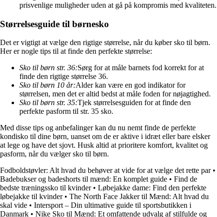
prisvenlige muligheder uden at gå på kompromis med kvaliteten.
Størrelsesguide til børnesko
Det er vigtigt at vælge den rigtige størrelse, når du køber sko til børn.
Her er nogle tips til at finde den perfekte størrelse:
Sko til børn str. 36:
Sørg for at måle barnets fod korrekt for at
finde den rigtige størrelse 36.
Sko til børn 10 år:
Alder kan være en god indikator for
størrelsen, men det er altid bedst at måle foden for nøjagtighed.
Sko til børn str. 35:
Tjek størrelsesguiden for at finde den
perfekte pasform til str. 35 sko.
Med disse tips og anbefalinger kan du nu nemt finde de perfekte
kondisko til dine børn, uanset om de er aktive i idræt eller bare elsker
at lege og have det sjovt. Husk altid at prioritere komfort, kvalitet og
pasform, når du vælger sko til børn.
Fodboldstøvler: Alt hvad du behøver at vide for at vælge det rette par
•
Badebukser og badeshorts til mænd: En komplet guide
•
Find de
bedste træningssko til kvinder
•
Løbejakke dame: Find den perfekte
løbejakke til kvinder
•
The North Face Jakker til Mænd: Alt hvad du
skal vide
•
Intersport – Din ultimative guide til sportsbutikken i
Danmark
•
Nike Sko til Mænd: Et omfattende udvalg af stilfulde og