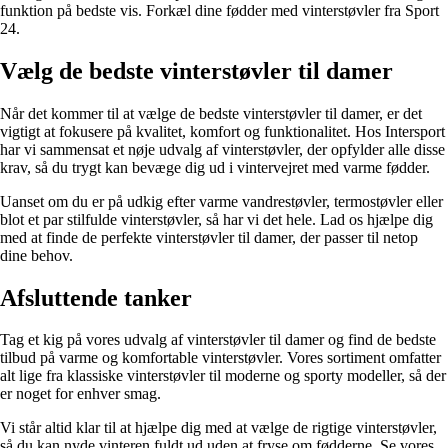
funktion på bedste vis. Forkæl dine fødder med vinterstøvler fra Sport
24.
Vælg de bedste vinterstøvler til damer
Når det kommer til at vælge de bedste vinterstøvler til damer, er det
vigtigt at fokusere på kvalitet, komfort og funktionalitet. Hos Intersport
har vi sammensat et nøje udvalg af vinterstøvler, der opfylder alle disse
krav, så du trygt kan bevæge dig ud i vintervejret med varme fødder.
Uanset om du er på udkig efter varme vandrestøvler, termostøvler eller
blot et par stilfulde vinterstøvler, så har vi det hele. Lad os hjælpe dig
med at finde de perfekte vinterstøvler til damer, der passer til netop
dine behov.
Afsluttende tanker
Tag et kig på vores udvalg af vinterstøvler til damer og find de bedste
tilbud på varme og komfortable vinterstøvler. Vores sortiment omfatter
alt lige fra klassiske vinterstøvler til moderne og sporty modeller, så der
er noget for enhver smag.
Vi står altid klar til at hjælpe dig med at vælge de rigtige vinterstøvler,
så du kan nyde vinteren fuldt ud uden at fryse om fødderne. Se vores