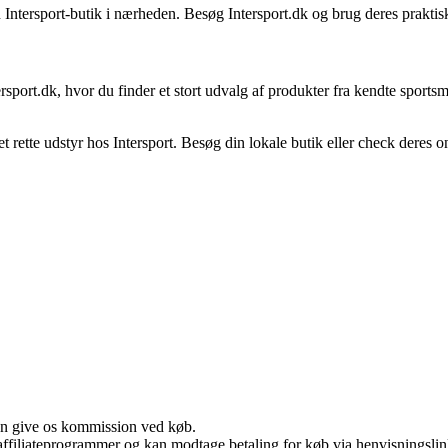
ntersport-butik i nærheden. Besøg Intersport.dk og brug deres praktiske
ersport.dk, hvor du finder et stort udvalg af produkter fra kendte spor
 rette udstyr hos Intersport. Besøg din lokale butik eller check deres on
kan give os kommission ved køb.
i affiliateprogrammer og kan modtage betaling for køb via henvisningslin