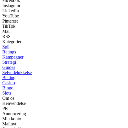
Facebook
Instagram
LinkedIn
YouTube
Pinterest
TikTok
Mail
RSS
Kategorier
Spil
Ratings
Kampagner
Strategi
Guides
Selvudelukkelse
Betting
Casino
Bingo
Slots
Om os
Henvendelse
PR
Annoncering
Min konto
Mailnyt