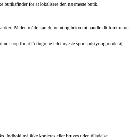
 butiksfinder for at lokalisere den nærmeste butik.
tsmærker. På den måde kan du nemt og bekvemt handle dit foretrukne
line shop for at få fingrene i det nyeste sportsudstyr og modetøj.
ks. Indhold må ikke kopieres eller bruges uden tilladelse.