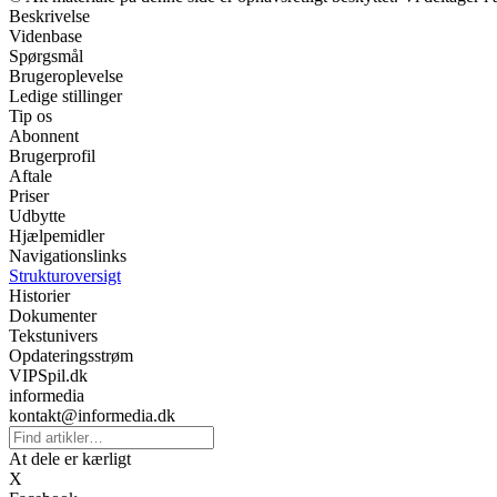
Beskrivelse
Videnbase
Spørgsmål
Brugeroplevelse
Ledige stillinger
Tip os
Abonnent
Brugerprofil
Aftale
Priser
Udbytte
Hjælpemidler
Navigationslinks
Strukturoversigt
Historier
Dokumenter
Tekstunivers
Opdateringsstrøm
VIPSpil.dk
informedia
kontakt@informedia.dk
At dele er kærligt
X