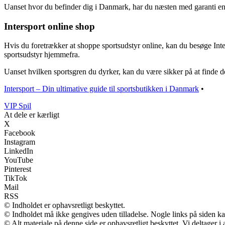
Uanset hvor du befinder dig i Danmark, har du næsten med garanti en I
Intersport online shop
Hvis du foretrækker at shoppe sportsudstyr online, kan du besøge Int
sportsudstyr hjemmefra.
Uanset hvilken sportsgren du dyrker, kan du være sikker på at finde det
Intersport – Din ultimative guide til sportsbutikken i Danmark
•
VIP Spil
At dele er kærligt
X
Facebook
Instagram
LinkedIn
YouTube
Pinterest
TikTok
Mail
RSS
© Indholdet er ophavsretligt beskyttet.
© Indholdet må ikke gengives uden tilladelse. Nogle links på siden 
© Alt materiale på denne side er ophavsretligt beskyttet. Vi deltager 