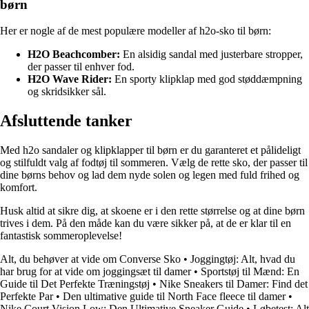
børn
Her er nogle af de mest populære modeller af h2o-sko til børn:
H2O Beachcomber:
En alsidig sandal med justerbare stropper,
der passer til enhver fod.
H2O Wave Rider:
En sporty klipklap med god støddæmpning
og skridsikker sål.
Afsluttende tanker
Med h2o sandaler og klipklapper til børn er du garanteret et pålideligt
og stilfuldt valg af fodtøj til sommeren. Vælg de rette sko, der passer til
dine børns behov og lad dem nyde solen og legen med fuld frihed og
komfort.
Husk altid at sikre dig, at skoene er i den rette størrelse og at dine børn
trives i dem. På den måde kan du være sikker på, at de er klar til en
fantastisk sommeroplevelse!
Alt, du behøver at vide om Converse Sko
•
Joggingtøj: Alt, hvad du
har brug for at vide om joggingsæt til damer
•
Sportstøj til Mænd: En
Guide til Det Perfekte Træningstøj
•
Nike Sneakers til Damer: Find det
Perfekte Par
•
Den ultimative guide til North Face fleece til damer
•
Nike Court Vision Low: Den Ultimative Sneaker Guide
•
Løbetest: Alt