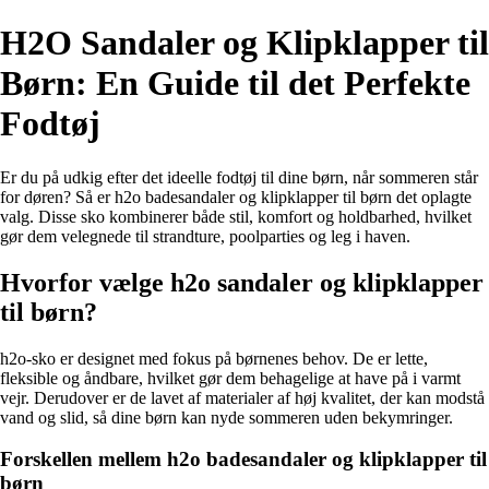
H2O Sandaler og Klipklapper til
Børn: En Guide til det Perfekte
Fodtøj
Er du på udkig efter det ideelle fodtøj til dine børn, når sommeren står
for døren? Så er h2o badesandaler og klipklapper til børn det oplagte
valg. Disse sko kombinerer både stil, komfort og holdbarhed, hvilket
gør dem velegnede til strandture, poolparties og leg i haven.
Hvorfor vælge h2o sandaler og klipklapper
til børn?
h2o-sko er designet med fokus på børnenes behov. De er lette,
fleksible og åndbare, hvilket gør dem behagelige at have på i varmt
vejr. Derudover er de lavet af materialer af høj kvalitet, der kan modstå
vand og slid, så dine børn kan nyde sommeren uden bekymringer.
Forskellen mellem h2o badesandaler og klipklapper til
børn