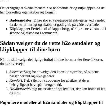
Det er vigtigt at skelne mellem h2o badesandaler og klipklapper, da de
har forskellige egenskaber og formål:
Badesandaler:
Disse sko er velegnede til aktiviteter ved vandet,
da de tørrer hurtigt og skaber et godt greb på våde overflader.
Klipklapper:
Perfekte til afslappet brug, når børnene vil smutte i
skoene og afsted ud i sommeren.
Sådan vælger du de rette h2o sandaler og
klipklapper til dine børn
Når du skal vælge det rigtige fodtøj til dine børn, er der flere faktorer,
du bør overveje:
Størrelse:
Sørg for at vælge den korrekte størrelse, så skoene
passer perfekt og ikke generer.
Komfort:
Tjek sålen og stropperne for at sikre, at de er
behagelige at have på i længere tid.
Holdbarhed:
Vælg materialer af høj kvalitet, der kan holde til leg
og sjov.
Populære modeller af h2o sandaler og klipklapper til