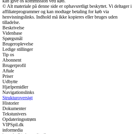
kan give os kommission ved køb.
© Alt materiale på denne side er ophavsretligt beskyttet. Vi deltager i
affiliateprogrammer og kan modtage betaling for køb via
henvisningslinks. Indhold må ikke kopieres eller bruges uden
tilladelse.
Beskrivelse
Videnbase
Spørgsmål
Brugeroplevelse
Ledige stillinger
Tip os
Abonnent
Brugerprofil
Aftale
Priser
Udbytte
Hjælpemidler
Navigationslinks
Strukturoversigt
Historier
Dokumenter
Tekstunivers
Opdateringsstrøm
VIPSpil.dk
informedia