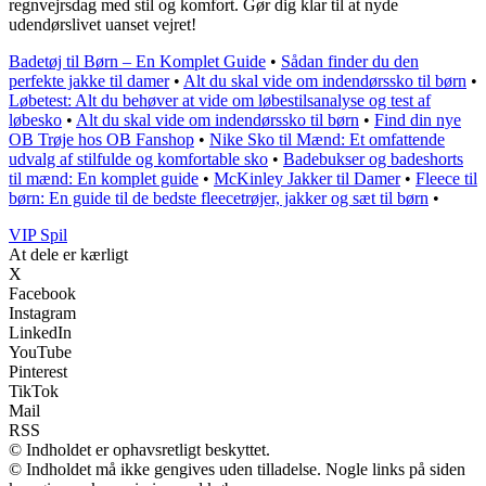
regnvejrsdag med stil og komfort. Gør dig klar til at nyde
udendørslivet uanset vejret!
Badetøj til Børn – En Komplet Guide
•
Sådan finder du den
perfekte jakke til damer
•
Alt du skal vide om indendørssko til børn
•
Løbetest: Alt du behøver at vide om løbestilsanalyse og test af
løbesko
•
Alt du skal vide om indendørssko til børn
•
Find din nye
OB Trøje hos OB Fanshop
•
Nike Sko til Mænd: Et omfattende
udvalg af stilfulde og komfortable sko
•
Badebukser og badeshorts
til mænd: En komplet guide
•
McKinley Jakker til Damer
•
Fleece til
børn: En guide til de bedste fleecetrøjer, jakker og sæt til børn
•
VIP Spil
At dele er kærligt
X
Facebook
Instagram
LinkedIn
YouTube
Pinterest
TikTok
Mail
RSS
© Indholdet er ophavsretligt beskyttet.
© Indholdet må ikke gengives uden tilladelse. Nogle links på siden