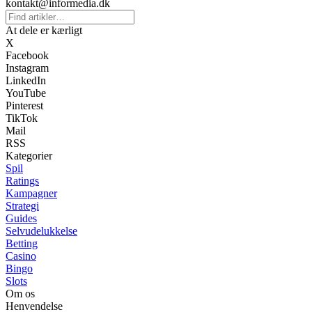
kontakt@informedia.dk
At dele er kærligt
X
Facebook
Instagram
LinkedIn
YouTube
Pinterest
TikTok
Mail
RSS
Kategorier
Spil
Ratings
Kampagner
Strategi
Guides
Selvudelukkelse
Betting
Casino
Bingo
Slots
Om os
Henvendelse