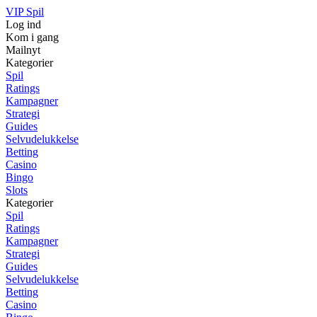
VIP Spil
Log ind
Kom i gang
Mailnyt
Kategorier
Spil
Ratings
Kampagner
Strategi
Guides
Selvudelukkelse
Betting
Casino
Bingo
Slots
Kategorier
Spil
Ratings
Kampagner
Strategi
Guides
Selvudelukkelse
Betting
Casino