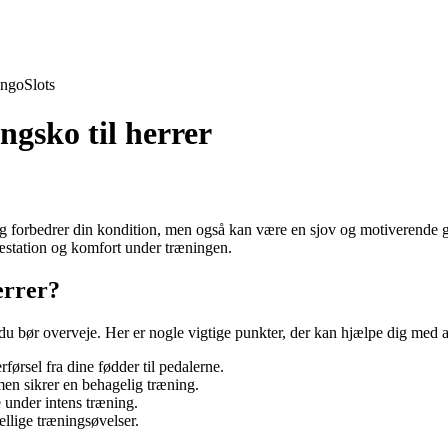
ingo
Slots
ingsko til herrer
og forbedrer din kondition, men også kan være en sjov og motiverende gr
præstation og komfort under træningen.
errer?
, du bør overveje. Her er nogle vigtige punkter, der kan hjælpe dig med at
førsel fra dine fødder til pedalerne.
en sikrer en behagelig træning.
 under intens træning.
ellige træningsøvelser.