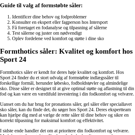
Guide til valg af formstøbte såler:
Identificer dine behov og fodproblemer
Konsulter en ekspert eller fagperson hos Intersport
Få foretaget en fodanalyse og tilpasning af sålerne
Test sålerne og juster om nødvendigt
Oplev fordelene ved komfort og støtte i dine sko
Formthotics såler: Kvalitet og komfort hos
Sport 24
Formthotics såler er kendt for deres høje kvalitet og komfort. Hos
Sport 24 finder du et stort udvalg af formstøbte indlægssåler til
forskellige formål, herunder løbesko, fodboldstøvler og almindelige
sko. Disse såler er designet til at give optimal støtte og aflastning til din
fod og kan være en værdifuld investering i din fodkomfort og velvære.
Uanset om du har brug for pronations såler, gel såler eller speciallavet
sko såler, kan du finde det, du søger hos Sport 24. Deres ekspertteam
kan hjælpe dig med at vælge de rette såler til dine behov og sikre en
korrekt tilpasning for maksimal komfort og effektivitet.
I sidste ende handler det om at prioritere din fodkomfort og velvære.