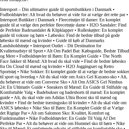
Intersport – Din ultimative guide til sportsbutikken i Danmark
•
Fodboldstøvler: Alt hvad du behøver at vide for at vælge det rette par
•
Intersport Butikker i Danmark
•
Fleecetrøjer til damer: En komplet
guide til at vælge den perfekte fleecetrøje dame
•
H2O Sandaler: Find
de Perfekte Badesandaler & Klipklapper
•
Rulleskøjter: En komplet
guide til voksne og børn
•
Løbesko: Find de bedste tilbud på gode
løbesko til mænd og kvinder
•
Guide til køb af Danmarks
Landsholdstrøje
•
Intersport Outlet – Dit Destination for
Kvalitetsudstyr til Sport
•
Alt Om Padel Bat: Købsguide, Bedste Tilbud
og Mere
•
Fodboldstøvler til Børn: En Komplet Guide
•
The North
Face Jakker til Mænd: Alt hvad du skal vide
•
Find de bedste løbesko
fra On Cloud til mænd og kvinder
•
H2O Joggingsæt og Retro
Sportstøj
•
Nike Sokker: Et komplet guide til at vælge de bedste sokker
til sport og hverdag
•
Alt du skal vide om Asics Gel Kayano-sko
•
Alt,
du behøver at vide om Converse Sko
•
Alt Om ASICS Gel Nimbus
24: En Ultimativ Guide
•
Sneakers til Mænd: En Guide til Stilfulde og
Komfortable Valg
•
Badebukser og badeshorts til mænd: En komplet
guide
•
Alt, du skal vide om Adidas Ultra Boost sko til mænd og
kvinder
•
Find de bedste træningssko til kvinder
•
Alt du skal vide om
ASICS løbesko
•
Nike Sko til Børn: En Komplet Guide til at Vælge
det Rigtige Par
•
Alt om Salomon Sko: Kvalitet, Komfort og
Funktionalitet
•
Nike Fodboldstøvler: En Guide Til Valg Af Det
Perfekte Par
•
Alt du behøver at vide om Hummel sko til børn
•
Nike
Sko til Mænd: Et omfattende udvalg af stilfulde og komfortable sko
•