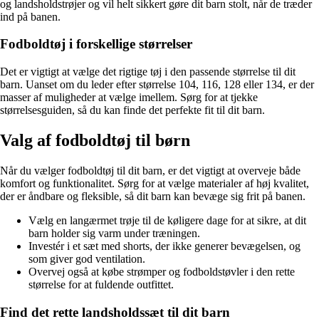
og landsholdstrøjer og vil helt sikkert gøre dit barn stolt, når de træder
ind på banen.
Fodboldtøj i forskellige størrelser
Det er vigtigt at vælge det rigtige tøj i den passende størrelse til dit
barn. Uanset om du leder efter størrelse 104, 116, 128 eller 134, er der
masser af muligheder at vælge imellem. Sørg for at tjekke
størrelsesguiden, så du kan finde det perfekte fit til dit barn.
Valg af fodboldtøj til børn
Når du vælger fodboldtøj til dit barn, er det vigtigt at overveje både
komfort og funktionalitet. Sørg for at vælge materialer af høj kvalitet,
der er åndbare og fleksible, så dit barn kan bevæge sig frit på banen.
Vælg en langærmet trøje til de køligere dage for at sikre, at dit
barn holder sig varm under træningen.
Investér i et sæt med shorts, der ikke generer bevægelsen, og
som giver god ventilation.
Overvej også at købe strømper og fodboldstøvler i den rette
størrelse for at fuldende outfittet.
Find det rette landsholdssæt til dit barn