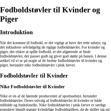
Fodboldstøvler til Kvinder og
Piger
Introduktion
Når det kommer til fodbold, er det vigtigt at have det rette udstyr, og
det inkluderer selvfølgelig de rigtige fodboldstøvler. For kvinder og
piger, der elsker at spille fodbold, er det afgørende at finde
fodboldstøvler, der passer godt og giver god støtte på banen. I denne
artikel vil vi se på nogle af de bedste fodboldstøvler til kvinder og
piger, herunder nike fodboldstøvler i pink farver.
Fodboldstøvler til Kvinder
Nike Fodboldstøvler til Kvinder
Nike er en af de førende producenter af sportsudstyr, herunder
fodboldstøvler. Deres udvalg af fodboldstøvler til kvinder er både
stilfulde og funktionelle. Nike fodboldstøvler i pink farver er særligt
populære blandt mange kvindelige fodboldspillere, da de skiller sig ud