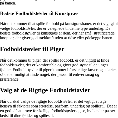
på banen.
Bedste Fodboldstøvler til Kunstgræs
Når det kommer til at spille fodbold på kunstgræsbaner, er det vigtigt at
vælge fodboldstøvler, der er velegnede til denne type underlag. De
bedste fodboldstøvler til kunstgræs er dem, der har små, stratificerede
knopper, der giver god trækkraft uden at ridse eller ødelægge banen.
Fodboldstøvler til Piger
Når det kommer til piger, der spiller fodbold, er det vigtigt at finde
fodboldstøvler, der er komfortable og giver god støtte til de unges
fødder. Fodboldstøvler til piger kommer i forskellige farver og stilarter,
så det er muligt at finde noget, der passer til enhver smag og
præference.
Valg af de Rigtige Fodboldstøvler
Når du skal vælge de rigtige fodboldstøvler, er det vigtigt at tage
hensyn til faktorer som størrelse, pasform, underlag og spillestil. Det er
en god idé at prøve forskellige fodboldstøvler og se, hvilke der passer
bedst til dine fødder og spillestil.