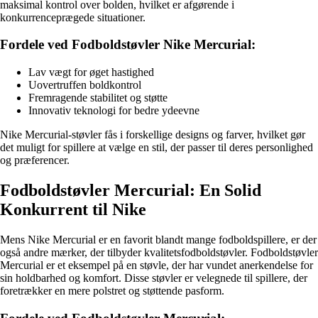
maksimal kontrol over bolden, hvilket er afgørende i
konkurrenceprægede situationer.
Fordele ved Fodboldstøvler Nike Mercurial:
Lav vægt for øget hastighed
Uovertruffen boldkontrol
Fremragende stabilitet og støtte
Innovativ teknologi for bedre ydeevne
Nike Mercurial-støvler fås i forskellige designs og farver, hvilket gør
det muligt for spillere at vælge en stil, der passer til deres personlighed
og præferencer.
Fodboldstøvler Mercurial: En Solid
Konkurrent til Nike
Mens Nike Mercurial er en favorit blandt mange fodboldspillere, er der
også andre mærker, der tilbyder kvalitetsfodboldstøvler. Fodboldstøvler
Mercurial er et eksempel på en støvle, der har vundet anerkendelse for
sin holdbarhed og komfort. Disse støvler er velegnede til spillere, der
foretrækker en mere polstret og støttende pasform.