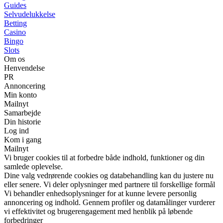
Guides
Selvudelukkelse
Betting
Casino
Bingo
Slots
Om os
Henvendelse
PR
Annoncering
Min konto
Mailnyt
Samarbejde
Din historie
Log ind
Kom i gang
Mailnyt
Vi bruger cookies til at forbedre både indhold, funktioner og din
samlede oplevelse.
Dine valg vedrørende cookies og databehandling kan du justere nu
eller senere. Vi deler oplysninger med partnere til forskellige formål
Vi behandler enhedsoplysninger for at kunne levere personlig
annoncering og indhold. Gennem profiler og datamålinger vurderer
vi effektivitet og brugerengagement med henblik på løbende
forbedringer