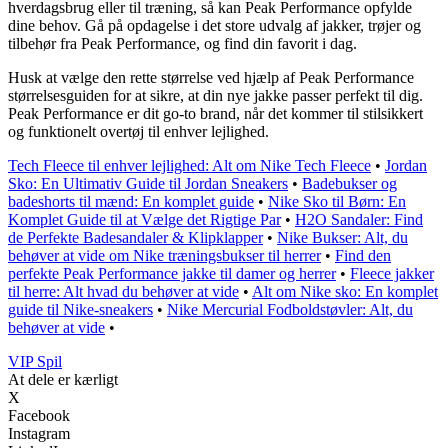
hverdagsbrug eller til træning, så kan Peak Performance opfylde
dine behov. Gå på opdagelse i det store udvalg af jakker, trøjer og
tilbehør fra Peak Performance, og find din favorit i dag.
Husk at vælge den rette størrelse ved hjælp af Peak Performance
størrelsesguiden for at sikre, at din nye jakke passer perfekt til dig.
Peak Performance er dit go-to brand, når det kommer til stilsikkert
og funktionelt overtøj til enhver lejlighed.
Tech Fleece til enhver lejlighed: Alt om Nike Tech Fleece
•
Jordan
Sko: En Ultimativ Guide til Jordan Sneakers
•
Badebukser og
badeshorts til mænd: En komplet guide
•
Nike Sko til Børn: En
Komplet Guide til at Vælge det Rigtige Par
•
H2O Sandaler: Find
de Perfekte Badesandaler & Klipklapper
•
Nike Bukser: Alt, du
behøver at vide om Nike træningsbukser til herrer
•
Find den
perfekte Peak Performance jakke til damer og herrer
•
Fleece jakker
til herre: Alt hvad du behøver at vide
•
Alt om Nike sko: En komplet
guide til Nike-sneakers
•
Nike Mercurial Fodboldstøvler: Alt, du
behøver at vide
•
VIP Spil
At dele er kærligt
X
Facebook
Instagram