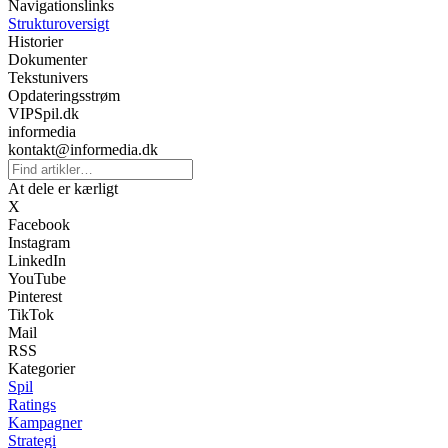
Navigationslinks
Strukturoversigt
Historier
Dokumenter
Tekstunivers
Opdateringsstrøm
VIPSpil.dk
informedia
kontakt@informedia.dk
At dele er kærligt
X
Facebook
Instagram
LinkedIn
YouTube
Pinterest
TikTok
Mail
RSS
Kategorier
Spil
Ratings
Kampagner
Strategi