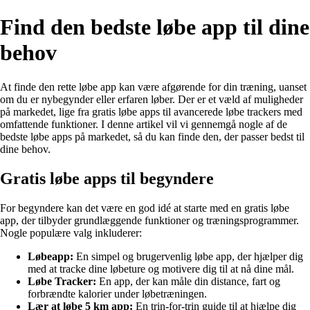
Find den bedste løbe app til dine
behov
At finde den rette løbe app kan være afgørende for din træning, uanset
om du er nybegynder eller erfaren løber. Der er et væld af muligheder
på markedet, lige fra gratis løbe apps til avancerede løbe trackers med
omfattende funktioner. I denne artikel vil vi gennemgå nogle af de
bedste løbe apps på markedet, så du kan finde den, der passer bedst til
dine behov.
Gratis løbe apps til begyndere
For begyndere kan det være en god idé at starte med en gratis løbe
app, der tilbyder grundlæggende funktioner og træningsprogrammer.
Nogle populære valg inkluderer:
Løbeapp:
En simpel og brugervenlig løbe app, der hjælper dig
med at tracke dine løbeture og motivere dig til at nå dine mål.
Løbe Tracker:
En app, der kan måle din distance, fart og
forbrændte kalorier under løbetræningen.
Lær at løbe 5 km app:
En trin-for-trin guide til at hjælpe dig