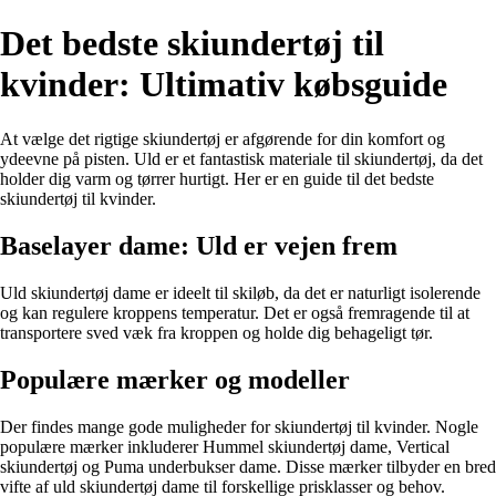
Det bedste skiundertøj til
kvinder: Ultimativ købsguide
At vælge det rigtige skiundertøj er afgørende for din komfort og
ydeevne på pisten. Uld er et fantastisk materiale til skiundertøj, da det
holder dig varm og tørrer hurtigt. Her er en guide til det bedste
skiundertøj til kvinder.
Baselayer dame: Uld er vejen frem
Uld skiundertøj dame er ideelt til skiløb, da det er naturligt isolerende
og kan regulere kroppens temperatur. Det er også fremragende til at
transportere sved væk fra kroppen og holde dig behageligt tør.
Populære mærker og modeller
Der findes mange gode muligheder for skiundertøj til kvinder. Nogle
populære mærker inkluderer Hummel skiundertøj dame, Vertical
skiundertøj og Puma underbukser dame. Disse mærker tilbyder en bred
vifte af uld skiundertøj dame til forskellige prisklasser og behov.