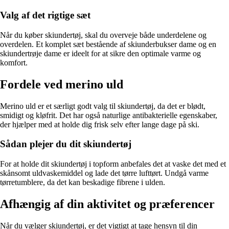
Valg af det rigtige sæt
Når du køber skiundertøj, skal du overveje både underdelene og
overdelen. Et komplet sæt bestående af skiunderbukser dame og en
skiundertrøje dame er ideelt for at sikre den optimale varme og
komfort.
Fordele ved merino uld
Merino uld er et særligt godt valg til skiundertøj, da det er blødt,
smidigt og kløfrit. Det har også naturlige antibakterielle egenskaber,
der hjælper med at holde dig frisk selv efter lange dage på ski.
Sådan plejer du dit skiundertøj
For at holde dit skiundertøj i topform anbefales det at vaske det med et
skånsomt uldvaskemiddel og lade det tørre lufttørt. Undgå varme
tørretumblere, da det kan beskadige fibrene i ulden.
Afhængig af din aktivitet og præferencer
Når du vælger skiundertøj, er det vigtigt at tage hensyn til din