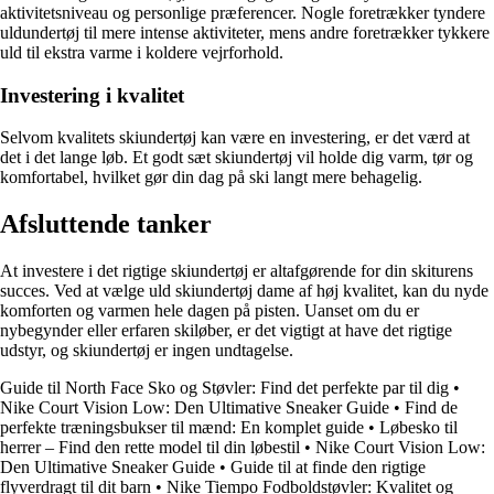
aktivitetsniveau og personlige præferencer. Nogle foretrækker tyndere
uldundertøj til mere intense aktiviteter, mens andre foretrækker tykkere
uld til ekstra varme i koldere vejrforhold.
Investering i kvalitet
Selvom kvalitets skiundertøj kan være en investering, er det værd at
det i det lange løb. Et godt sæt skiundertøj vil holde dig varm, tør og
komfortabel, hvilket gør din dag på ski langt mere behagelig.
Afsluttende tanker
At investere i det rigtige skiundertøj er altafgørende for din skiturens
succes. Ved at vælge uld skiundertøj dame af høj kvalitet, kan du nyde
komforten og varmen hele dagen på pisten. Uanset om du er
nybegynder eller erfaren skiløber, er det vigtigt at have det rigtige
udstyr, og skiundertøj er ingen undtagelse.
Guide til North Face Sko og Støvler: Find det perfekte par til dig
•
Nike Court Vision Low: Den Ultimative Sneaker Guide
•
Find de
perfekte træningsbukser til mænd: En komplet guide
•
Løbesko til
herrer – Find den rette model til din løbestil
•
Nike Court Vision Low:
Den Ultimative Sneaker Guide
•
Guide til at finde den rigtige
flyverdragt til dit barn
•
Nike Tiempo Fodboldstøvler: Kvalitet og