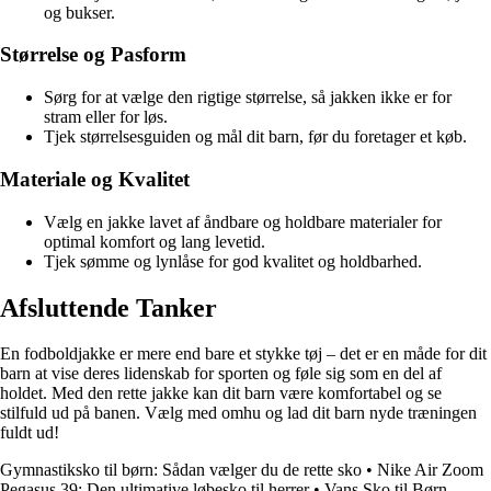
og bukser.
Størrelse og Pasform
Sørg for at vælge den rigtige størrelse, så jakken ikke er for
stram eller for løs.
Tjek størrelsesguiden og mål dit barn, før du foretager et køb.
Materiale og Kvalitet
Vælg en jakke lavet af åndbare og holdbare materialer for
optimal komfort og lang levetid.
Tjek sømme og lynlåse for god kvalitet og holdbarhed.
Afsluttende Tanker
En fodboldjakke er mere end bare et stykke tøj – det er en måde for dit
barn at vise deres lidenskab for sporten og føle sig som en del af
holdet. Med den rette jakke kan dit barn være komfortabel og se
stilfuld ud på banen. Vælg med omhu og lad dit barn nyde træningen
fuldt ud!
Gymnastiksko til børn: Sådan vælger du de rette sko
•
Nike Air Zoom
Pegasus 39: Den ultimative løbesko til herrer
•
Vans Sko til Børn –