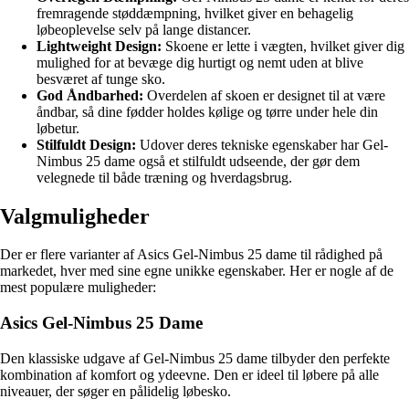
fremragende støddæmpning, hvilket giver en behagelig
løbeoplevelse selv på lange distancer.
Lightweight Design:
Skoene er lette i vægten, hvilket giver dig
mulighed for at bevæge dig hurtigt og nemt uden at blive
besværet af tunge sko.
God Åndbarhed:
Overdelen af skoen er designet til at være
åndbar, så dine fødder holdes kølige og tørre under hele din
løbetur.
Stilfuldt Design:
Udover deres tekniske egenskaber har Gel-
Nimbus 25 dame også et stilfuldt udseende, der gør dem
velegnede til både træning og hverdagsbrug.
Valgmuligheder
Der er flere varianter af Asics Gel-Nimbus 25 dame til rådighed på
markedet, hver med sine egne unikke egenskaber. Her er nogle af de
mest populære muligheder:
Asics Gel-Nimbus 25 Dame
Den klassiske udgave af Gel-Nimbus 25 dame tilbyder den perfekte
kombination af komfort og ydeevne. Den er ideel til løbere på alle
niveauer, der søger en pålidelig løbesko.