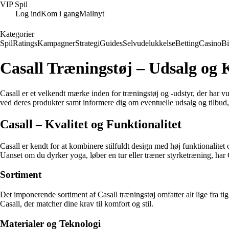
VIP Spil
Log ind
Kom i gang
Mailnyt
Kategorier
Spil
Ratings
Kampagner
Strategi
Guides
Selvudelukkelse
Betting
Casino
B
Casall Træningstøj – Udsalg og K
Casall er et velkendt mærke inden for træningstøj og -udstyr, der har vu
ved deres produkter samt informere dig om eventuelle udsalg og tilbud,
Casall – Kvalitet og Funktionalitet
Casall er kendt for at kombinere stilfuldt design med høj funktionalite
Uanset om du dyrker yoga, løber en tur eller træner styrketræning, har
Sortiment
Det imponerende sortiment af Casall træningstøj omfatter alt lige fra ti
Casall, der matcher dine krav til komfort og stil.
Materialer og Teknologi