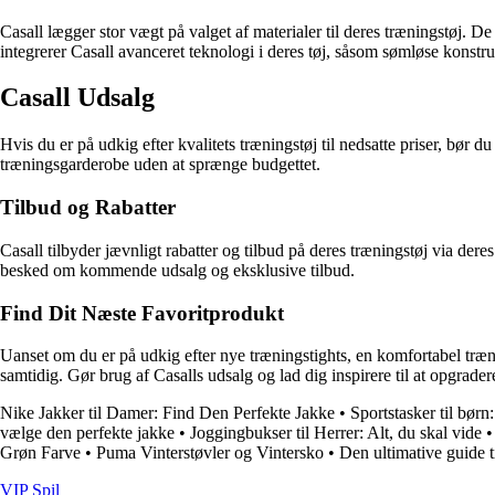
Casall lægger stor vægt på valget af materialer til deres træningstøj. 
integrerer Casall avanceret teknologi i deres tøj, såsom sømløse konst
Casall Udsalg
Hvis du er på udkig efter kvalitets træningstøj til nedsatte priser, bør
træningsgarderobe uden at sprænge budgettet.
Tilbud og Rabatter
Casall tilbyder jævnligt rabatter og tilbud på deres træningstøj via der
besked om kommende udsalg og eksklusive tilbud.
Find Dit Næste Favoritprodukt
Uanset om du er på udkig efter nye træningstights, en komfortabel træni
samtidig. Gør brug af Casalls udsalg og lad dig inspirere til at opgrade
Nike Jakker til Damer: Find Den Perfekte Jakke
•
Sportstasker til børn:
vælge den perfekte jakke
•
Joggingbukser til Herrer: Alt, du skal vide
Grøn Farve
•
Puma Vinterstøvler og Vintersko
•
Den ultimative guide t
VIP Spil