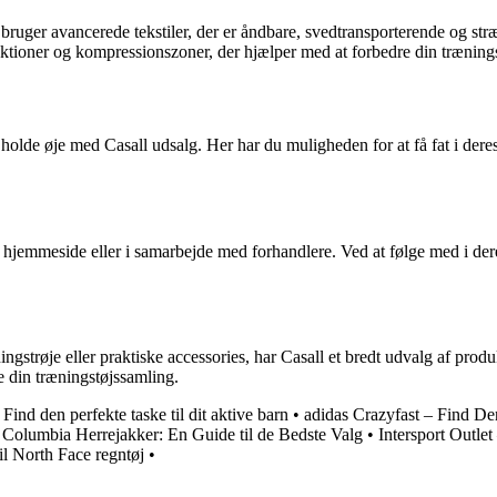
De bruger avancerede tekstiler, der er åndbare, svedtransporterende og s
ruktioner og kompressionszoner, der hjælper med at forbedre din træning
 du holde øje med Casall udsalg. Her har du muligheden for at få fat i de
es hjemmeside eller i samarbejde med forhandlere. Ved at følge med i der
ngstrøje eller praktiske accessories, har Casall et bredt udvalg af prod
re din træningstøjssamling.
 Find den perfekte taske til dit aktive barn
•
adidas Crazyfast – Find D
•
Columbia Herrejakker: En Guide til de Bedste Valg
•
Intersport Outlet
il North Face regntøj
•