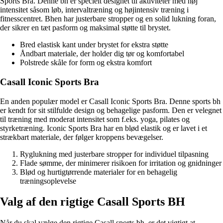
Sports Bra. Denne bh er specielt designet til aktiviteter med høj
intensitet såsom løb, intervaltræning og højintensiv træning i
fitnesscentret. Bhen har justerbare stropper og en solid lukning foran,
der sikrer en tæt pasform og maksimal støtte til brystet.
Bred elastisk kant under brystet for ekstra støtte
Åndbart materiale, der holder dig tør og komfortabel
Polstrede skåle for form og ekstra komfort
Casall Iconic Sports Bra
En anden populær model er Casall Iconic Sports Bra. Denne sports bh
er kendt for sit stilfulde design og behagelige pasform. Den er velegnet
til træning med moderat intensitet som f.eks. yoga, pilates og
styrketræning. Iconic Sports Bra har en blød elastik og er lavet i et
strækbart materiale, der følger kroppens bevægelser.
Ryglukning med justerbare stropper for individuel tilpasning
Flade sømme, der minimerer risikoen for irritation og gnidninger
Blød og hurtigtørrende materialer for en behagelig
træningsoplevelse
Valg af den rigtige Casall Sports BH
Når du skal vælge den rigtige Casall sports bh, er det vigtigt at