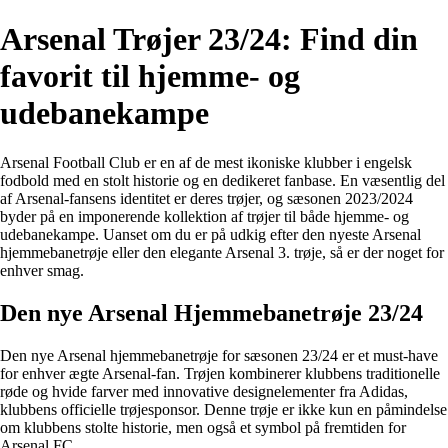
Arsenal Trøjer 23/24: Find din
favorit til hjemme- og
udebanekampe
Arsenal Football Club er en af de mest ikoniske klubber i engelsk
fodbold med en stolt historie og en dedikeret fanbase. En væsentlig del
af Arsenal-fansens identitet er deres trøjer, og sæsonen 2023/2024
byder på en imponerende kollektion af trøjer til både hjemme- og
udebanekampe. Uanset om du er på udkig efter den nyeste Arsenal
hjemmebanetrøje eller den elegante Arsenal 3. trøje, så er der noget for
enhver smag.
Den nye Arsenal Hjemmebanetrøje 23/24
Den nye Arsenal hjemmebanetrøje for sæsonen 23/24 er et must-have
for enhver ægte Arsenal-fan. Trøjen kombinerer klubbens traditionelle
røde og hvide farver med innovative designelementer fra Adidas,
klubbens officielle trøjesponsor. Denne trøje er ikke kun en påmindelse
om klubbens stolte historie, men også et symbol på fremtiden for
Arsenal FC.