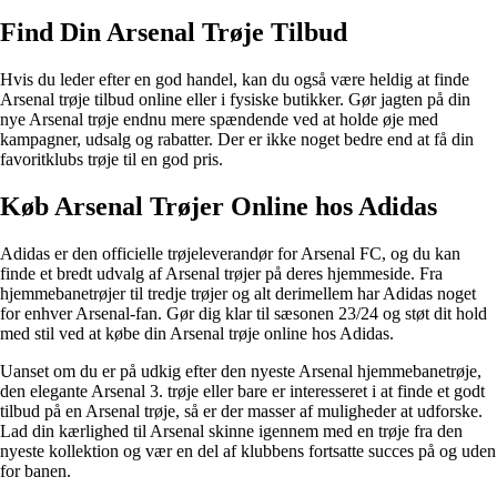
Find Din Arsenal Trøje Tilbud
Hvis du leder efter en god handel, kan du også være heldig at finde
Arsenal trøje tilbud online eller i fysiske butikker. Gør jagten på din
nye Arsenal trøje endnu mere spændende ved at holde øje med
kampagner, udsalg og rabatter. Der er ikke noget bedre end at få din
favoritklubs trøje til en god pris.
Køb Arsenal Trøjer Online hos Adidas
Adidas er den officielle trøjeleverandør for Arsenal FC, og du kan
finde et bredt udvalg af Arsenal trøjer på deres hjemmeside. Fra
hjemmebanetrøjer til tredje trøjer og alt derimellem har Adidas noget
for enhver Arsenal-fan. Gør dig klar til sæsonen 23/24 og støt dit hold
med stil ved at købe din Arsenal trøje online hos Adidas.
Uanset om du er på udkig efter den nyeste Arsenal hjemmebanetrøje,
den elegante Arsenal 3. trøje eller bare er interesseret i at finde et godt
tilbud på en Arsenal trøje, så er der masser af muligheder at udforske.
Lad din kærlighed til Arsenal skinne igennem med en trøje fra den
nyeste kollektion og vær en del af klubbens fortsatte succes på og uden
for banen.