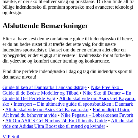
mærke, er der sko til enhver smag og prisklasse. Du kan finde alt fra
billige indendørssko til premium sportssko med avanceret teknologi
og design.
Afsluttende Bemærkninger
Efter at have læst denne omfattende guide til indendørssko til herre,
er du nu bedre rustet til at træffe det rette valg for dit næste
indendørs sportsudstyr. Uanset om du er en erfaren atlet eller en
nybegynder, er det vigtigt at investere i kvalitetssko for at forbedre
din ydeevne og komfort under træning og konkurrence.
Find dine perfekte indendørssko i dag og tag din indendørs sport til
det næste niveau!
Guide til køb af Danmarks Landsholdstrøje
•
Nike Free Sko –
Guide til de Bedste Modeller og Tilbud
•
Nike Sko til Damer – En
Guide til Det Perfekte Valg
•
Alt du skal vide om Asics Gel Kayano-
sko
•
Intersport – Din ultimative guide til sportsbutikken i Danmark
•
Alt du skal vide om Asics Gel Kayano-sko
•
Fodboldtøj til børn:
Alt hvad du behøver at vide
•
Nike Pegasus – Løbeskoenes Favorit
•
Alt Om ASICS Gel Nimbus 24: En Ultimativ Guide
•
Alt, du skal
vide om Adidas Ultra Boost sko til mænd og kvinder
•
VIP Spil