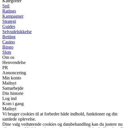
Kategorier
Spil
Ratings
Kampagner
Strategi
Guides
Selvudelukkelse
Betting
Casino
Bingo
Slots
Om os
Henvendelse
PR
Annoncering
Min konto
Mailnyt
Samarbejde
Din historie
Log ind
Kom i gang
Mailnyt
Vi bruger cookies til at forbedre både indhold, funktioner og din
samlede oplevelse.
Dine valg vedrørende cookies og databehandling kan du justere nu