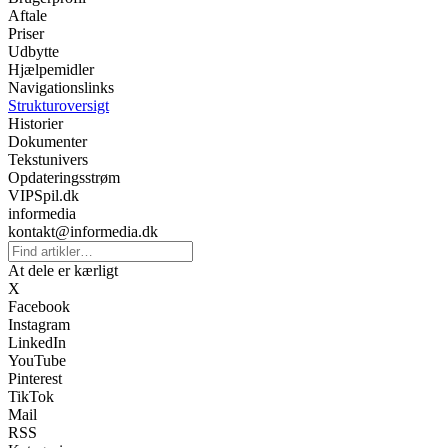
Aftale
Priser
Udbytte
Hjælpemidler
Navigationslinks
Strukturoversigt
Historier
Dokumenter
Tekstunivers
Opdateringsstrøm
VIPSpil.dk
informedia
kontakt@informedia.dk
At dele er kærligt
X
Facebook
Instagram
LinkedIn
YouTube
Pinterest
TikTok
Mail
RSS