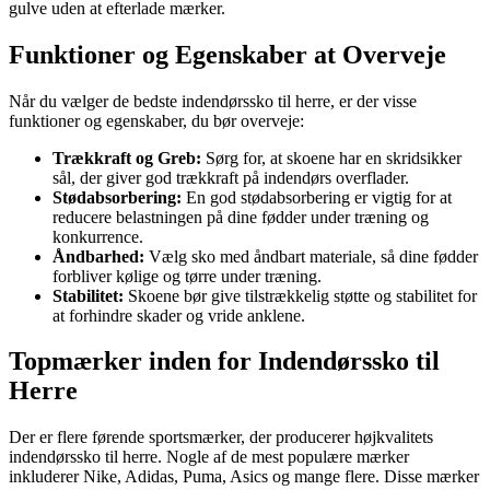
gulve uden at efterlade mærker.
Funktioner og Egenskaber at Overveje
Når du vælger de bedste indendørssko til herre, er der visse
funktioner og egenskaber, du bør overveje:
Trækkraft og Greb:
Sørg for, at skoene har en skridsikker
sål, der giver god trækkraft på indendørs overflader.
Stødabsorbering:
En god stødabsorbering er vigtig for at
reducere belastningen på dine fødder under træning og
konkurrence.
Åndbarhed:
Vælg sko med åndbart materiale, så dine fødder
forbliver kølige og tørre under træning.
Stabilitet:
Skoene bør give tilstrækkelig støtte og stabilitet for
at forhindre skader og vride anklene.
Topmærker inden for Indendørssko til
Herre
Der er flere førende sportsmærker, der producerer højkvalitets
indendørssko til herre. Nogle af de mest populære mærker
inkluderer Nike, Adidas, Puma, Asics og mange flere. Disse mærker