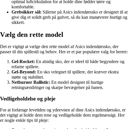
optimal luftcirkulation for at holde dine fødder tørre og
komfortable.
Grebsikker sål:
Sålerne på Asics indendørssko er designet til at
give dig et solidt greb på gulvet, så du kan manøvrere hurtigt og
sikkert.
Vælg den rette model
Det er vigtigt at vælge den rette model af Asics indendørssko, der
passer til din spillestil og behov. Her er et par populære valg for herrer:
Gel-Rocket:
En alsidig sko, der er ideel til både begyndere og
erfarne spillere.
Gel-Beyond:
En sko velegnet til spillere, der kræver ekstra
støtte og stabilitet.
Netburner Ballistic:
En model designet til hurtige
retningsændringer og skarpe bevægelser på banen.
Vedligeholdelse og pleje
For at forlænge levetiden og ydeevnen af dine Asics indendørssko, er
det vigtigt at holde dem rene og vedligeholde dem regelmæssigt. Her
er nogle enkle tips til pleje: