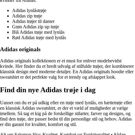
kvinder fra Adidas:
Adidas lynlåstrøje
Adidas zip trøje
Adidas trøjer til damer
Grøn Adidas zip up trøje
Blå Adidas trøje med lynlås
Rød Adidas trøje med lynlås
Adidas originals
Adidas originals kollektionen er et must for enhver modebevidst
kvinde. Her finder du et bredt udvalg af stilfulde trøjer, der kombinerer
klassisk design med moderne detaljer. En Adidas originals hoodie eller
sweatshirt er det perfekte valg for et trendy og afslappet look.
Find din nye Adidas trøje i dag
Uanset om du er på udkig efter en trøje med lynlås, en hættetrøje eller
en klassisk Adidas sweatshirt, er der et væld af muligheder at vælge
imellem. Så tag et kig på de forskellige stilarter, farver og designs, og
find den trøje, der passer bedst til din personlige stil og behov. Adidas
er din garant for kvalitet, komfort og stil.
Alt om Salomon Sko: Kvalitet, Komfort og Funktionalitet
•
Sådan