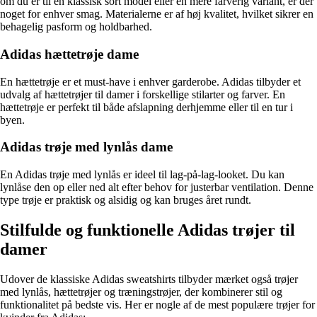
om du er til en klassisk sort model eller en mere farverig variant, er der
noget for enhver smag. Materialerne er af høj kvalitet, hvilket sikrer en
behagelig pasform og holdbarhed.
Adidas hættetrøje dame
En hættetrøje er et must-have i enhver garderobe. Adidas tilbyder et
udvalg af hættetrøjer til damer i forskellige stilarter og farver. En
hættetrøje er perfekt til både afslapning derhjemme eller til en tur i
byen.
Adidas trøje med lynlås dame
En Adidas trøje med lynlås er ideel til lag-på-lag-looket. Du kan
lynlåse den op eller ned alt efter behov for justerbar ventilation. Denne
type trøje er praktisk og alsidig og kan bruges året rundt.
Stilfulde og funktionelle Adidas trøjer til
damer
Udover de klassiske Adidas sweatshirts tilbyder mærket også trøjer
med lynlås, hættetrøjer og træningstrøjer, der kombinerer stil og
funktionalitet på bedste vis. Her er nogle af de mest populære trøjer for