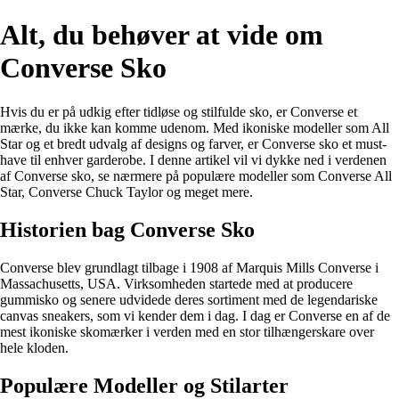
Alt, du behøver at vide om
Converse Sko
Hvis du er på udkig efter tidløse og stilfulde sko, er Converse et
mærke, du ikke kan komme udenom. Med ikoniske modeller som All
Star og et bredt udvalg af designs og farver, er Converse sko et must-
have til enhver garderobe. I denne artikel vil vi dykke ned i verdenen
af Converse sko, se nærmere på populære modeller som Converse All
Star, Converse Chuck Taylor og meget mere.
Historien bag Converse Sko
Converse blev grundlagt tilbage i 1908 af Marquis Mills Converse i
Massachusetts, USA. Virksomheden startede med at producere
gummisko og senere udvidede deres sortiment med de legendariske
canvas sneakers, som vi kender dem i dag. I dag er Converse en af de
mest ikoniske skomærker i verden med en stor tilhængerskare over
hele kloden.
Populære Modeller og Stilarter