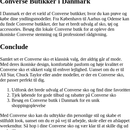
Converse Butikker i Danmark
I Danmark er der et væld af Converse butikker, hvor du kan prøve og
købe dine yndlingsmodeller. Fra København til Aarhus og Odense kan
du finde Converse butikker, der har et bredt udvalg af sko, tøj og
accessories. Besøg din lokale Converse butik for at opleve den
ikoniske Converse stemning og få professionel rådgivning.
Conclude
Samlet set er Converse sko et klassisk valg, der aldrig går af mode.
Med deres ikoniske design, komfortable pasform og høje kvalitet er
Converse sko et sikkert valg til enhver lejlighed. Uanset om du er til
All Star, Chuck Taylor eller andre modeller, er der en Converse sko,
der passer perfekt til dig.
Udforsk det brede udvalg af Converse sko og find dine favoritter
Tjek løbende for gode tilbud og rabatter på Converse sko
Besøg en Converse butik i Danmark for en unik
shoppingoplevelse
Med Converse sko kan du udtrykke din personlige stil og skabe et
stilfuldt look, uanset om du er på vej til arbejde, skole eller en afslappet
weekendtur. Så hop i dine Converse sko og vær klar til at skille dig ud