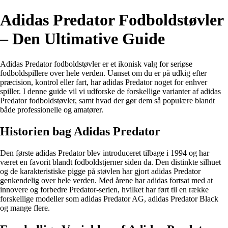
Adidas Predator Fodboldstøvler
– Den Ultimative Guide
Adidas Predator fodboldstøvler er et ikonisk valg for seriøse
fodboldspillere over hele verden. Uanset om du er på udkig efter
præcision, kontrol eller fart, har adidas Predator noget for enhver
spiller. I denne guide vil vi udforske de forskellige varianter af adidas
Predator fodboldstøvler, samt hvad der gør dem så populære blandt
både professionelle og amatører.
Historien bag Adidas Predator
Den første adidas Predator blev introduceret tilbage i 1994 og har
været en favorit blandt fodboldstjerner siden da. Den distinkte silhuet
og de karakteristiske pigge på støvlen har gjort adidas Predator
genkendelig over hele verden. Med årene har adidas fortsat med at
innovere og forbedre Predator-serien, hvilket har ført til en række
forskellige modeller som adidas Predator AG, adidas Predator Black
og mange flere.