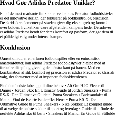
Hvad Gør Adidas Predator Unikke?
En af de mest markante funktioner ved adidas Predator fodboldstøvler
er det innovative design, der fokuserer på boldkontrol og præcision.
De skridsikre elementer på støvlen giver dig ekstra greb og kontrol
over bolden, hvilket kan være afgørende i kampens hede. Derudover
er adidas Predator kendt for deres komfort og pasform, der gør dem til
et pålideligt valg under intense kampe.
Konklusion
Uanset om du er en erfaren fodboldspiller eller en entusiastisk
amatørafdutter, kan adidas Predator fodboldstøvler hjælpe med at
forbedre dit spil og give dig den ekstra kant på banen. Med en
kombination af stil, komfort og præcision er adidas Predator et klassisk
valg, der fortsætter med at imponere fodboldverdenen.
Find den bedste løbe app til dine behov
•
Alt Om H2O Fleece til
Damer
•
Jordan Sko: En Ultimativ Guide til Jordan Sneakers
•
Puma
RS-X: Den Ultimative Guide til Puma Sneakers
•
Badesandaler til
Mænd: Find de Bedste Badetøfler Herre
•
Puma RS-X: Den
Ultimative Guide til Puma Sneakers
•
Nike Sokker: Et komplet guide
til at vælge de bedste sokker til sport og hverdag
•
Guide til at finde de
perfekte Adidas sko til børn
•
Sneakers til Mænd: En Guide til Stilfulde